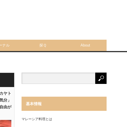
ーナル
探Ｑ
About
「カヤト
気分」
基本情報
自由が
マレーシア料理とは