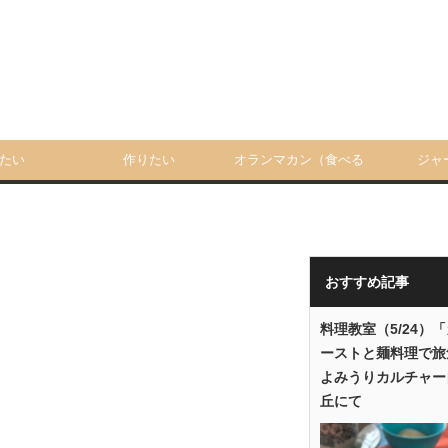
たい
作りたい
オランマカン（食べる
ジャ
人）
おすすめ記事
料理教室（5/24）
ーストと麺料理で旅
よみうりカルチャー
丘にて