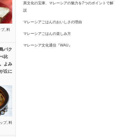
異文化の宝庫、マレーシアの魅力を7つのポイントで解
説
マレーシアごはんのおいしさの理由
ップ
,
料
マレーシアごはんの楽しみ方
マレーシア文化通信『WAU』
島バク
べ比
。よみ
が丘に
ップ
,
料