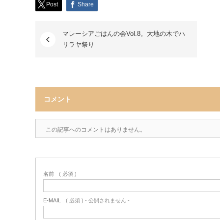
Post
Share
マレーシアごはんの会Vol.8。大地の木でハ
リラヤ祭り
コメント
この記事へのコメントはありません。
名前
( 必須 )
E-MAIL
( 必須 ) - 公開されません -