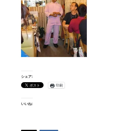
シェア:
印刷
いいね: