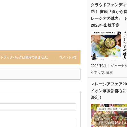
クラウドファンディ
功！ 書籍『食から
レーシアの魅力』（
2026年出版予定
トラックバックは利用できません。
コメント (0)
2025/10/1
ジャーナ
クアップ
,
日本
マレーシアフェア20
イオン幕張新都心に
決定！