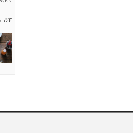
ル
,
ピッ
。おす