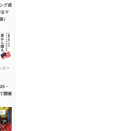
ング成
探るマ
仮）
ル
,
ピッ
25・
て開催