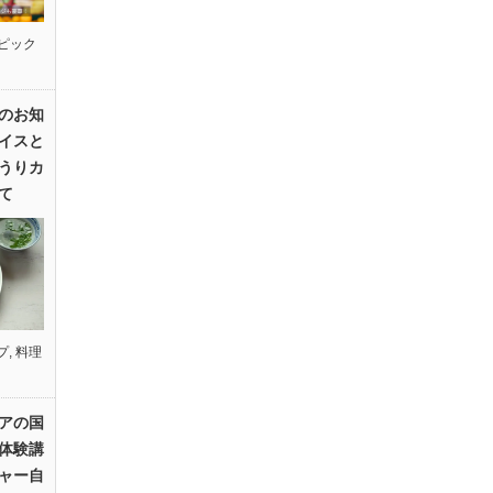
ピック
のお知
イスと
うりカ
て
プ
,
料理
アの国
体験講
ャー自