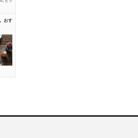
ル
,
ピッ
。おす