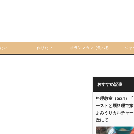
たい
作りたい
オランマカン（食べる
ジャ
人）
おすすめ記事
料理教室（5/24）
ーストと麺料理で旅
よみうりカルチャー
丘にて