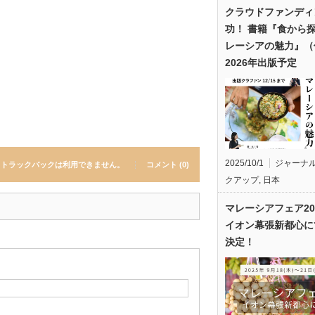
クラウドファンディ
功！ 書籍『食から
レーシアの魅力』（
2026年出版予定
2025/10/1
ジャーナ
トラックバックは利用できません。
コメント (0)
クアップ
,
日本
マレーシアフェア20
イオン幕張新都心に
決定！