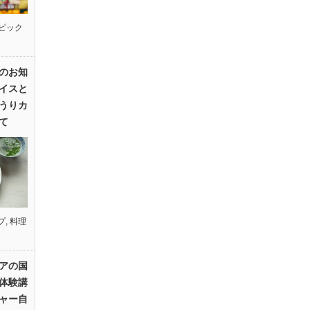
ピック
のお知
イスと
うりカ
て
プ
,
料理
アの国
体験講
ャー自