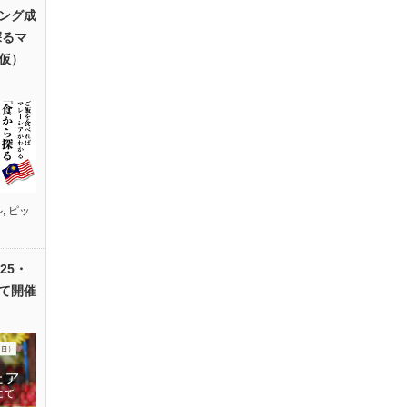
ング成
探るマ
仮）
ル
,
ピッ
25・
て開催