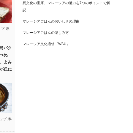
異文化の宝庫、マレーシアの魅力を7つのポイントで解
説
マレーシアごはんのおいしさの理由
ップ
,
料
マレーシアごはんの楽しみ方
マレーシア文化通信『WAU』
島バク
べ比
。よみ
が丘に
ップ
,
料