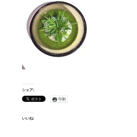
シェア:
印刷
いいね: