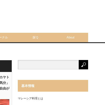
ーナル
探Ｑ
About
「カヤト
気分」
基本情報
自由が
マレーシア料理とは