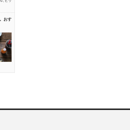
ル
,
ピッ
。おす