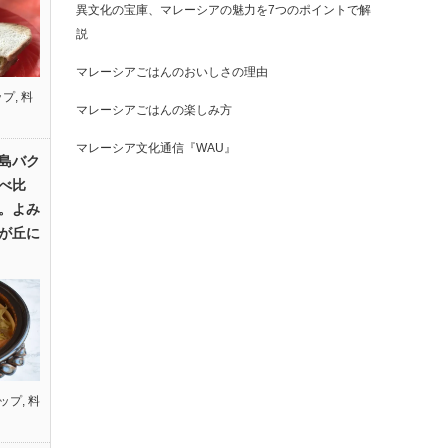
異文化の宝庫、マレーシアの魅力を7つのポイントで解
説
マレーシアごはんのおいしさの理由
ップ
,
料
マレーシアごはんの楽しみ方
マレーシア文化通信『WAU』
島バク
べ比
。よみ
が丘に
ップ
,
料