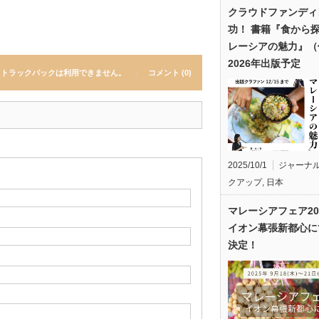
クラウドファンディ
功！ 書籍『食から
レーシアの魅力』（
2026年出版予定
トラックバックは利用できません。
コメント (0)
2025/10/1
ジャーナ
クアップ
,
日本
マレーシアフェア20
イオン幕張新都心に
決定！