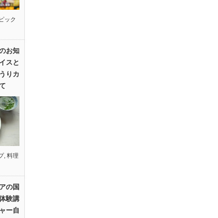
ピック
のお知
イスと
うりカ
て
プ
,
料理
アの国
体験講
ャー自