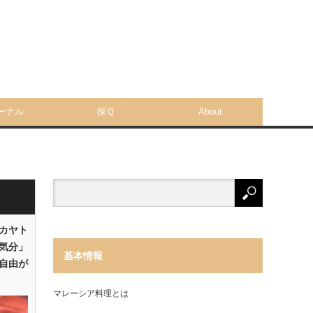
ーナル
探Ｑ
About
「カヤト
気分」
基本情報
自由が
マレーシア料理とは