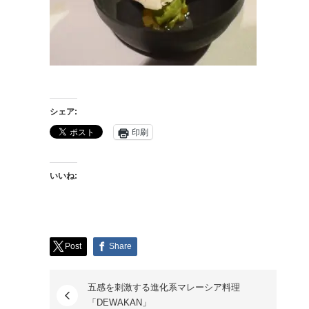
シェア:
印刷
いいね:
Post
Share
五感を刺激する進化系マレーシア料理
「DEWAKAN」