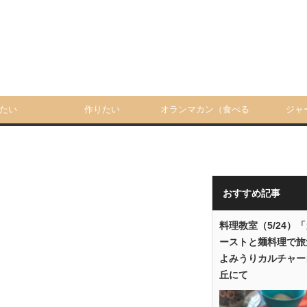
たい
作りたい
オランマカン（食べる
ジャ
人）
おすすめ記事
料理教室（5/24）
ーストと麺料理で旅
よみうりカルチャー
丘にて