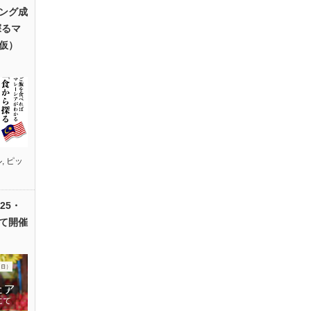
ング成
探るマ
仮）
ル
,
ピッ
25・
て開催