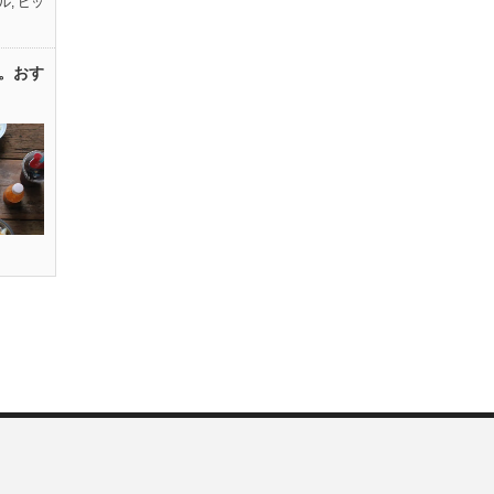
ル
,
ピッ
。おす