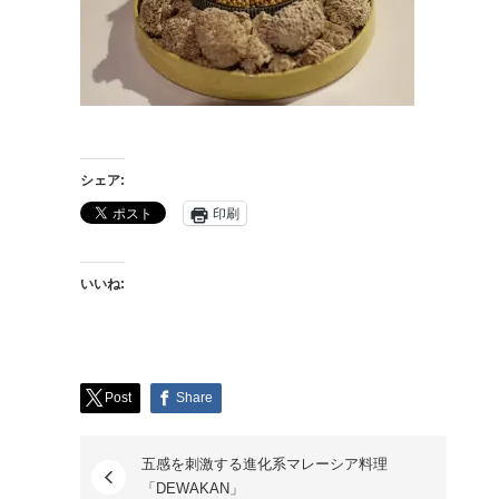
シェア:
印刷
いいね:
Post
Share
五感を刺激する進化系マレーシア料理
「DEWAKAN」