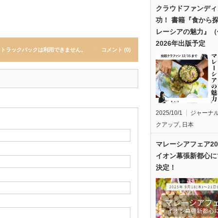
クラウドファンディ
功！ 書籍『食から
レーシアの魅力』（
2026年出版予定
トラックバックは利用できません。
コメント (0)
2025/10/1
ジャーナ
クアップ
,
日本
マレーシアフェア20
イオン幕張新都心に
決定！