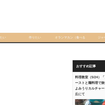
たい
作りたい
オランマカン（食べる
ジャ
人）
おすすめ記事
料理教室（5/24）
ーストと麺料理で旅
よみうりカルチャー
丘にて