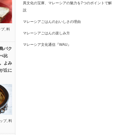
異文化の宝庫、マレーシアの魅力を7つのポイントで解
説
マレーシアごはんのおいしさの理由
ップ
,
料
マレーシアごはんの楽しみ方
マレーシア文化通信『WAU』
島バク
べ比
。よみ
が丘に
ップ
,
料