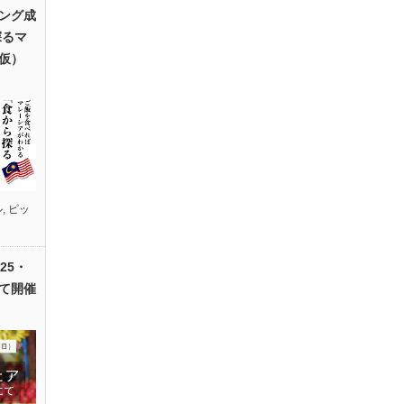
ング成
探るマ
仮）
ル
,
ピッ
25・
て開催