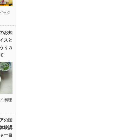
ピック
のお知
イスと
うりカ
て
プ
,
料理
アの国
体験講
ャー自