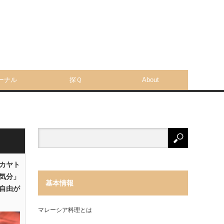
ーナル
探Ｑ
About
「カヤト
気分」
基本情報
自由が
マレーシア料理とは