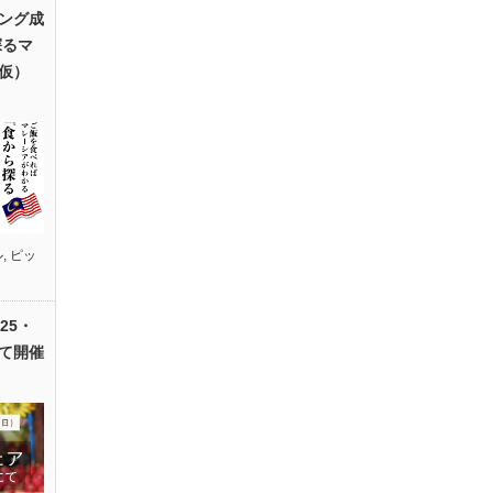
ング成
探るマ
仮）
ル
,
ピッ
25・
て開催