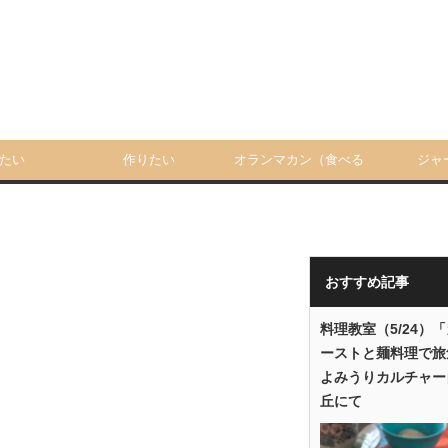
たい
作りたい
オランマカン（食べる
ジャ
人）
おすすめ記事
料理教室（5/24）
ーストと麺料理で旅
よみうりカルチャー
丘にて