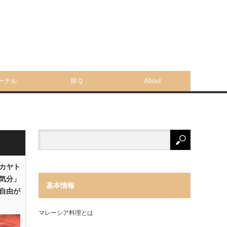
ーナル
探Ｑ
About
「カヤト
気分」
基本情報
自由が
マレーシア料理とは