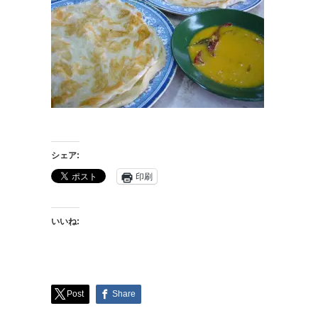
シェア:
印刷
いいね:
Post
Share