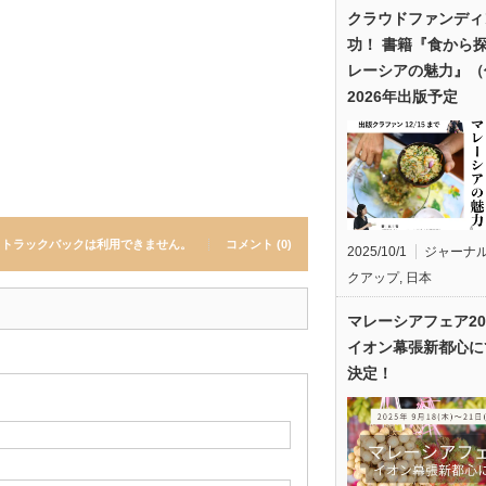
クラウドファンディ
功！ 書籍『食から
レーシアの魅力』（
2026年出版予定
トラックバックは利用できません。
コメント (0)
2025/10/1
ジャーナ
クアップ
,
日本
マレーシアフェア20
イオン幕張新都心に
決定！