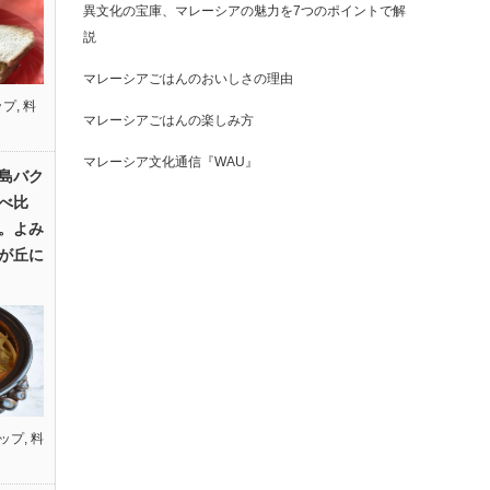
異文化の宝庫、マレーシアの魅力を7つのポイントで解
説
マレーシアごはんのおいしさの理由
ップ
,
料
マレーシアごはんの楽しみ方
マレーシア文化通信『WAU』
島バク
べ比
。よみ
が丘に
ップ
,
料