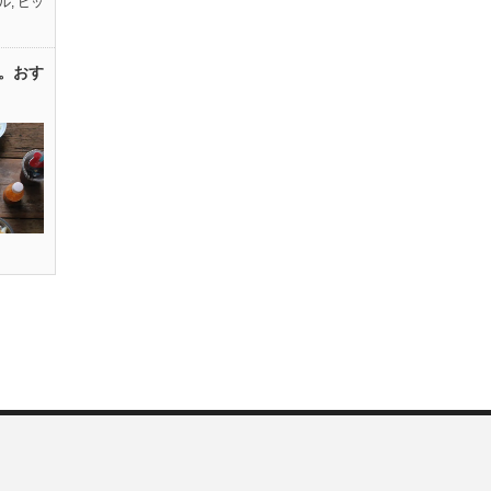
ル
,
ピッ
。おす