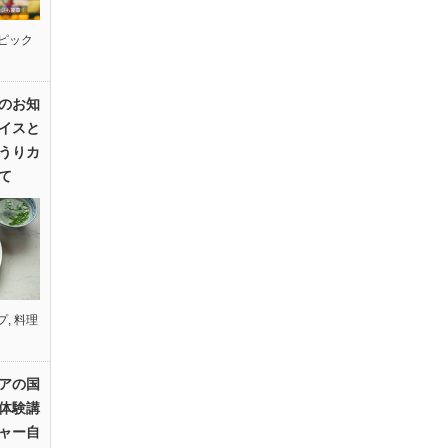
ピック
のお知
イスと
うりカ
て
プ
,
料理
アの国
体験講
ャー自