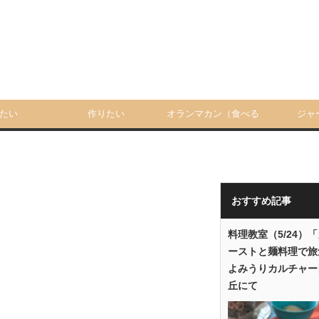
たい
作りたい
オランマカン（食べる
ジャ
人）
おすすめ記事
料理教室（5/24）
ーストと麺料理で旅
よみうりカルチャー
丘にて