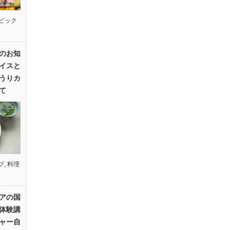
ピック
のお知
イスと
うりカ
て
プ
,
料理
アの国
体験講
ャー自