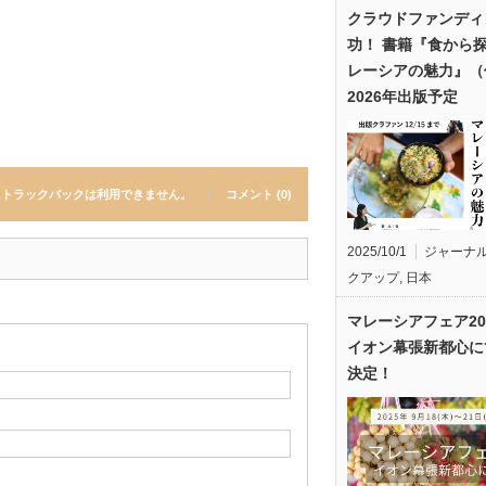
クラウドファンディ
功！ 書籍『食から
レーシアの魅力』（
2026年出版予定
トラックバックは利用できません。
コメント (0)
2025/10/1
ジャーナ
クアップ
,
日本
マレーシアフェア20
イオン幕張新都心に
決定！