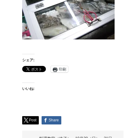
シェア:
印刷
いいね:
Post
Share