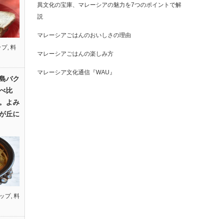
異文化の宝庫、マレーシアの魅力を7つのポイントで解
説
マレーシアごはんのおいしさの理由
ップ
,
料
マレーシアごはんの楽しみ方
マレーシア文化通信『WAU』
島バク
べ比
。よみ
が丘に
ップ
,
料