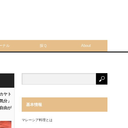
ーナル
探Ｑ
About
「カヤト
気分」
基本情報
自由が
マレーシア料理とは