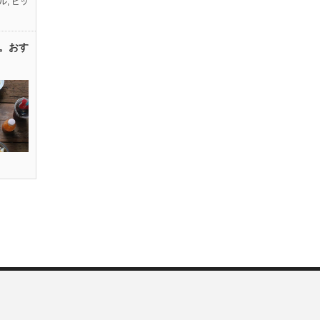
ル
,
ピッ
。おす