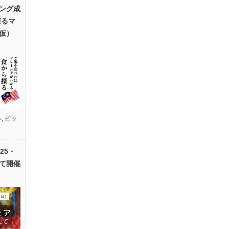
ング成
探るマ
仮）
ル
,
ピッ
25・
て開催