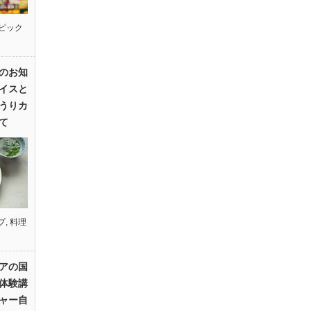
ピック
のお知
イスと
うりカ
て
プ
,
料理
アの国
体験講
ャー自