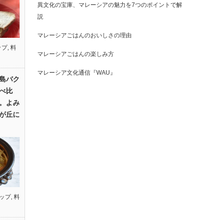
異文化の宝庫、マレーシアの魅力を7つのポイントで解
説
マレーシアごはんのおいしさの理由
ップ
,
料
マレーシアごはんの楽しみ方
マレーシア文化通信『WAU』
島バク
べ比
。よみ
が丘に
ップ
,
料