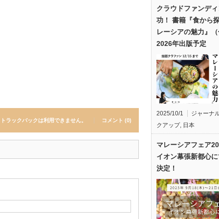
クラウドファンディ
功！ 書籍『食から
レーシアの魅力』（
2026年出版予定
2025/10/1
ジャーナ
トラックバックは利用できません。
コメント (0)
クアップ
,
日本
マレーシアフェア20
イオン幕張新都心に
決定！