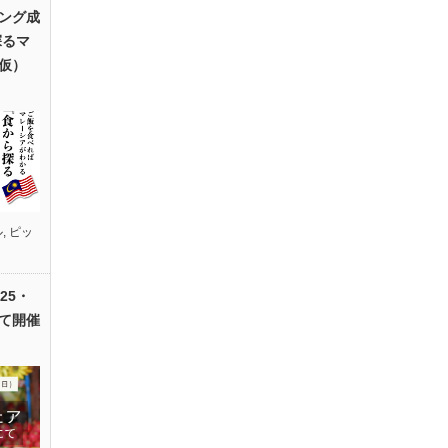
ング成
探るマ
仮）
ル
,
ピッ
25・
て開催