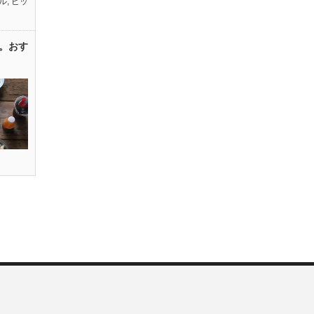
ル
,
ピッ
。おす