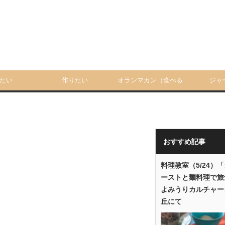
たい
作りたい
オランマカン（食べる
ジャ
人）
おすすめ記事
料理教室（5/24）
ーストと麺料理で旅
よみうりカルチャー
丘にて