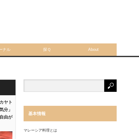
ーナル
探Ｑ
About
「カヤト
気分」
基本情報
自由が
マレーシア料理とは