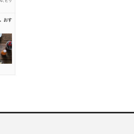
ル
,
ピッ
。おす