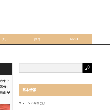
ーナル
探Ｑ
About
「カヤト
気分」
基本情報
自由が
マレーシア料理とは