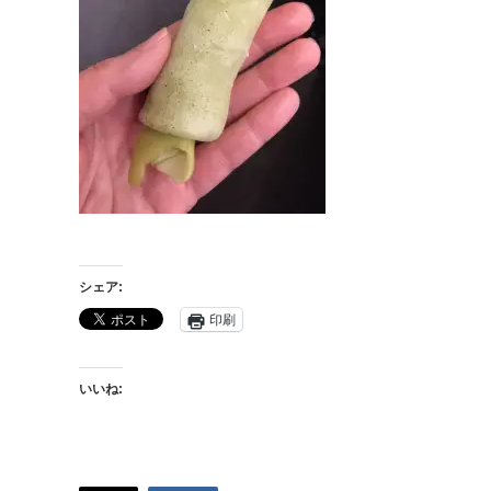
シェア:
印刷
いいね: