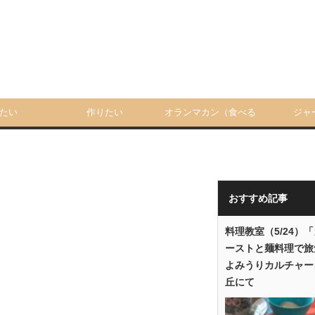
たい
作りたい
オランマカン（食べる
ジャ
人）
おすすめ記事
料理教室（5/24）
ーストと麺料理で旅
よみうりカルチャー
丘にて