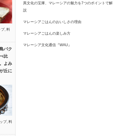
異文化の宝庫、マレーシアの魅力を7つのポイントで解
説
マレーシアごはんのおいしさの理由
ップ
,
料
マレーシアごはんの楽しみ方
マレーシア文化通信『WAU』
島バク
べ比
。よみ
が丘に
ップ
,
料