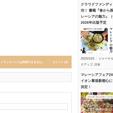
クラウドファンディ
功！ 書籍『食から
レーシアの魅力』（
2026年出版予定
2025/10/1
ジャーナ
トラックバックは利用できません。
コメント (0)
クアップ
,
日本
マレーシアフェア20
イオン幕張新都心に
決定！