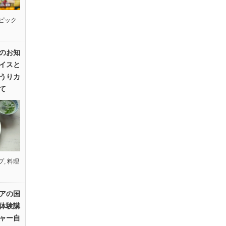
ピック
のお知
イスと
うりカ
て
プ
,
料理
アの国
体験講
ャー自