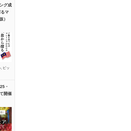
ング成
探るマ
仮）
ル
,
ピッ
25・
て開催