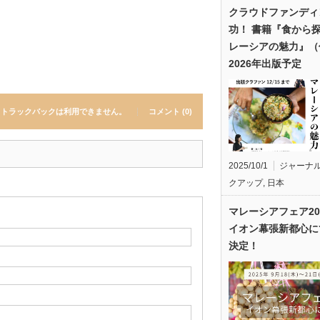
クラウドファンディ
功！ 書籍『食から
レーシアの魅力』（
2026年出版予定
トラックバックは利用できません。
コメント (0)
2025/10/1
ジャーナ
クアップ
,
日本
マレーシアフェア20
イオン幕張新都心に
決定！