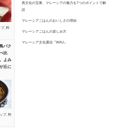
異文化の宝庫、マレーシアの魅力を7つのポイントで解
説
マレーシアごはんのおいしさの理由
ップ
,
料
マレーシアごはんの楽しみ方
マレーシア文化通信『WAU』
島バク
べ比
。よみ
が丘に
ップ
,
料