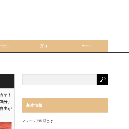
ーナル
探Ｑ
About
「カヤト
気分」
基本情報
自由が
マレーシア料理とは