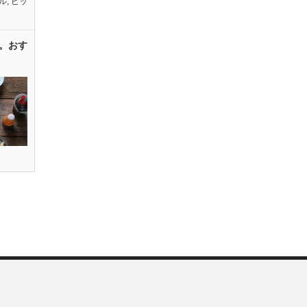
ル
,
ピッ
。おす