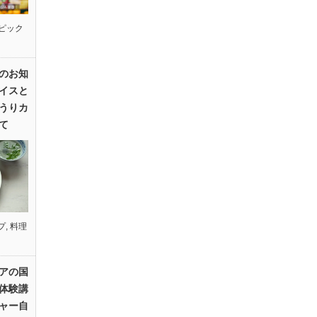
ピック
のお知
イスと
うりカ
て
プ
,
料理
アの国
体験講
ャー自