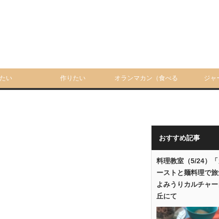
たい
作りたい
オランマカン（食べる
ジャ
人）
おすすめ記事
料理教室（5/24）
ーストと麺料理で旅
よみうりカルチャー
丘にて