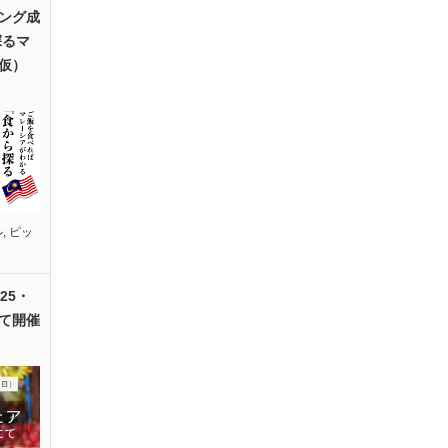
ング成
探るマ
仮）
ル
,
ピッ
25・
て開催