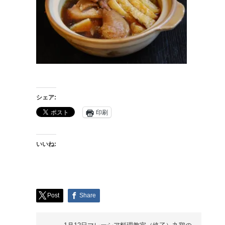
シェア:
印刷
いいね:
Post
Share