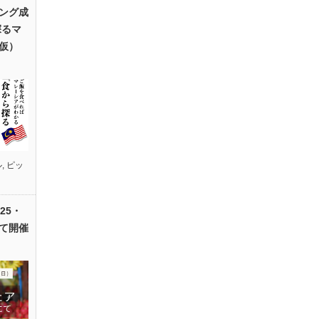
ング成
探るマ
仮）
ル
,
ピッ
25・
て開催