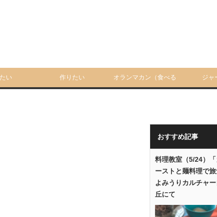
たい
作りたい
オランマカン（食べる
ジャ
人）
おすすめ記事
料理教室（5/24）
ーストと麺料理で旅
よみうりカルチャー
丘にて