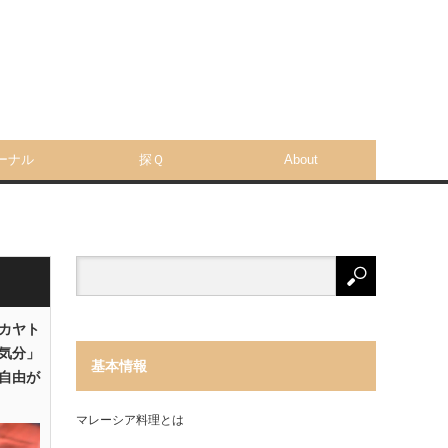
ーナル
探Ｑ
About
「カヤト
気分」
基本情報
自由が
マレーシア料理とは