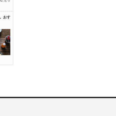
ル
,
ピッ
。おす