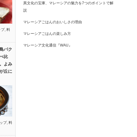
異文化の宝庫、マレーシアの魅力を7つのポイントで解
説
マレーシアごはんのおいしさの理由
ップ
,
料
マレーシアごはんの楽しみ方
マレーシア文化通信『WAU』
島バク
べ比
。よみ
が丘に
ップ
,
料