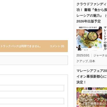
クラウドファンディ
功！ 書籍『食から
レーシアの魅力』（
2026年出版予定
トラックバックは利用できません。
コメント (0)
2025/10/1
ジャーナ
クアップ
,
日本
マレーシアフェア20
イオン幕張新都心に
決定！