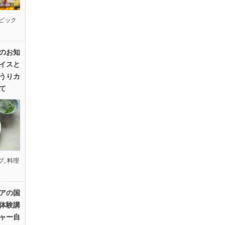
ピック
のお知
イスと
うりカ
て
プ
,
料理
アの国
体験講
ャー自