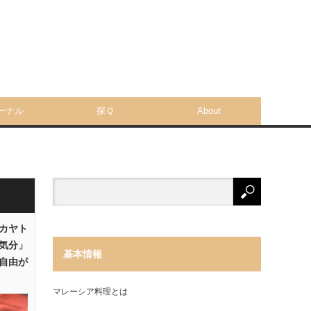
ーナル
探Ｑ
About
「カヤト
気分」
基本情報
自由が
マレーシア料理とは