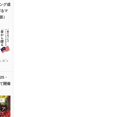
ング成
探るマ
仮）
ル
,
ピッ
25・
て開催