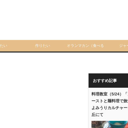
たい
作りたい
オランマカン（食べる
ジャ
人）
おすすめ記事
料理教室（5/24）
ーストと麺料理で旅
よみうりカルチャー
丘にて