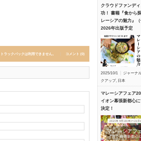
クラウドファンディ
功！ 書籍『食から
レーシアの魅力』（
2026年出版予定
トラックバックは利用できません。
コメント (0)
2025/10/1
ジャーナ
クアップ
,
日本
マレーシアフェア20
イオン幕張新都心に
決定！