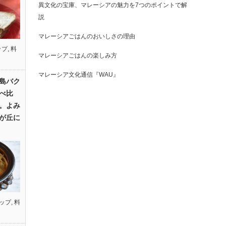
異文化の宝庫、マレーシアの魅力を7つのポイントで解
説
マレーシアごはんのおいしさの理由
ップ
,
料
マレーシアごはんの楽しみ方
マレーシア文化通信『WAU』
島バク
べ比
。よみ
が丘に
ップ
,
料