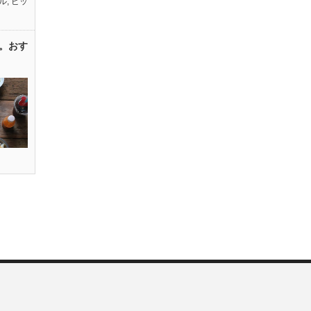
ル
,
ピッ
。おす