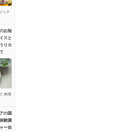
ピック
のお知
イスと
うりカ
て
プ
,
料理
アの国
体験講
ャー自