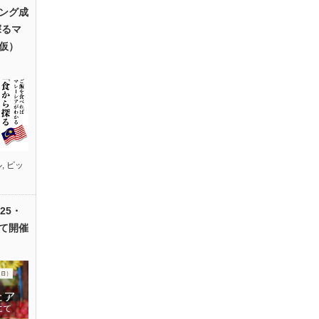
ング成
探るマ
仮）
ル
,
ピッ
25・
て開催