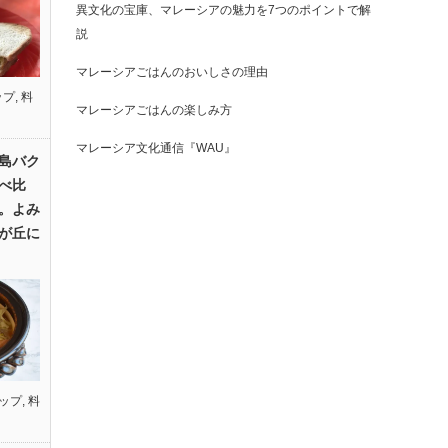
異文化の宝庫、マレーシアの魅力を7つのポイントで解
説
マレーシアごはんのおいしさの理由
ップ
,
料
マレーシアごはんの楽しみ方
マレーシア文化通信『WAU』
島バク
べ比
。よみ
が丘に
ップ
,
料