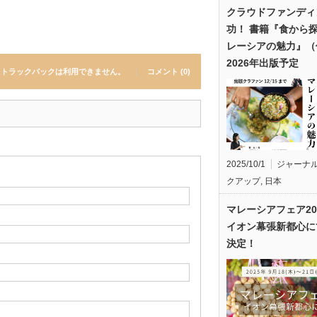
クラウドファンディ
功！ 書籍『食から
レーシアの魅力』（
2026年出版予定
トラックバックは利用できません。
コメント (0)
2025/10/1
ジャーナ
クアップ
,
日本
マレーシアフェア20
イオン幕張新都心に
決定！