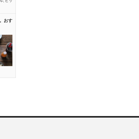
ル
,
ピッ
。おす