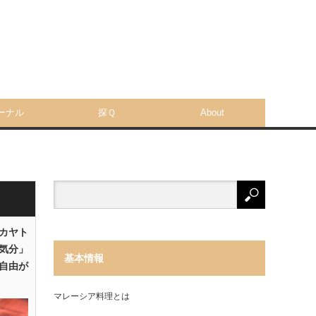
ーナル
探Ｑ
About
「カヤト
気分」
基本情報
自由が
マレーシア料理とは