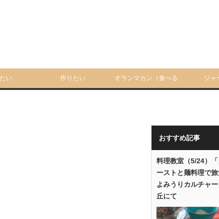
たい
作りたい
オランマカン（食べる
ジャ
人）
おすすめ記事
料理教室（5/24）
ーストと麺料理で旅
よみうりカルチャー
丘にて