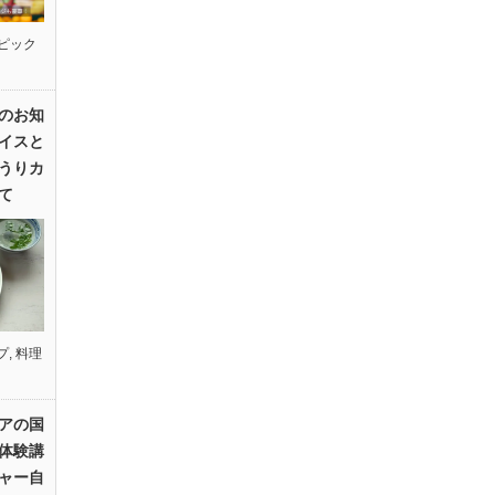
ピック
のお知
イスと
うりカ
て
プ
,
料理
アの国
体験講
ャー自