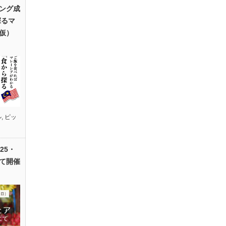
ング成
探るマ
仮）
ル
,
ピッ
25・
て開催