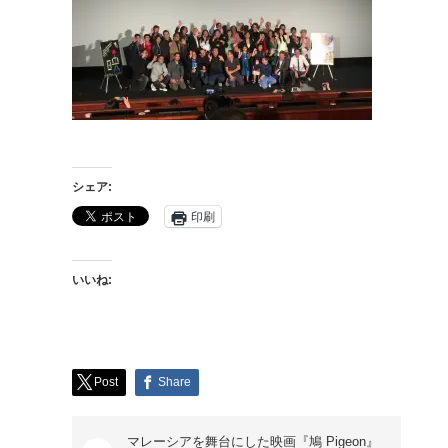
シェア:
印刷
いいね:
Post
Share
マレーシアを舞台にした映画『鳩 Pigeon』