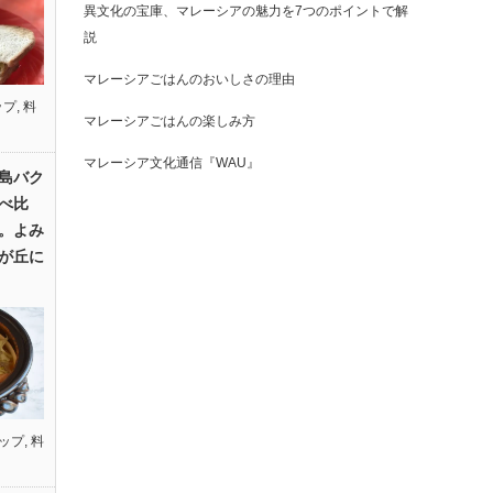
異文化の宝庫、マレーシアの魅力を7つのポイントで解
説
マレーシアごはんのおいしさの理由
ップ
,
料
マレーシアごはんの楽しみ方
マレーシア文化通信『WAU』
島バク
べ比
。よみ
が丘に
ップ
,
料