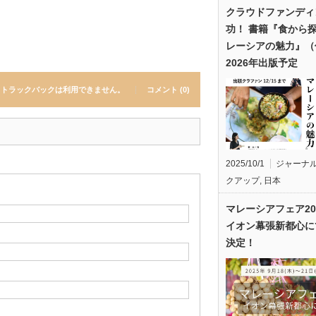
クラウドファンディ
功！ 書籍『食から
レーシアの魅力』（
2026年出版予定
トラックバックは利用できません。
コメント (0)
2025/10/1
ジャーナ
クアップ
,
日本
マレーシアフェア20
イオン幕張新都心に
決定！