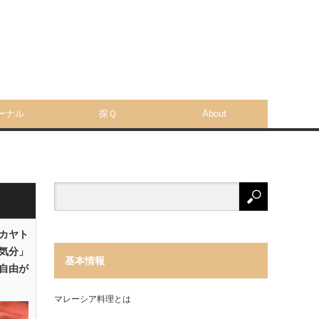
ーナル
探Ｑ
About
「カヤト
気分」
基本情報
自由が
マレーシア料理とは