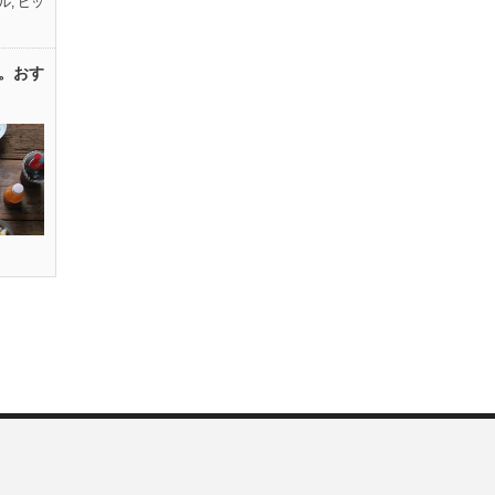
ル
,
ピッ
。おす