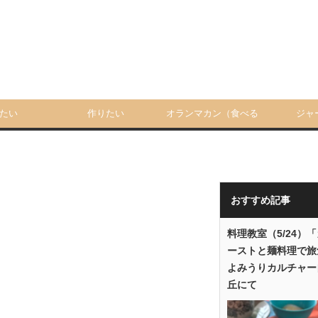
たい
作りたい
オランマカン（食べる
ジャ
人）
おすすめ記事
料理教室（5/24）
ーストと麺料理で旅
よみうりカルチャー
丘にて