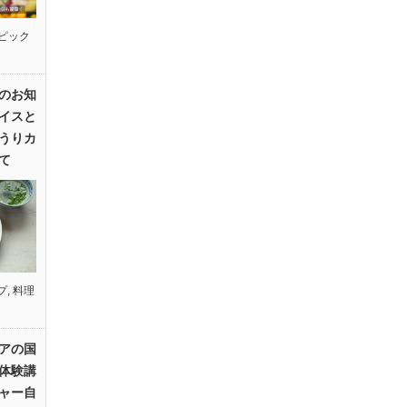
ピック
のお知
イスと
うりカ
て
プ
,
料理
アの国
体験講
ャー自