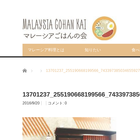
マレーシア料理とは
知りたい
食べ
ホーム
13701237_255190668199566_743397385034655927
13701237_255190668199566_743397385
2016/9/20
コメント:
0