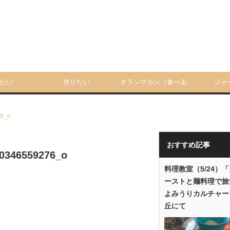
たい
作りたい
オランマカン（食べる
ジャ
人）
6_o
おすすめ記事
0346559276_o
料理教室（5/24）
ーストと麺料理で旅
よみうりカルチャー
丘にて