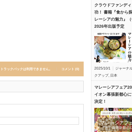
クラウドファンディ
功！ 書籍『食から
レーシアの魅力』（
2026年出版予定
2025/10/1
ジャーナ
トラックバックは利用できません。
コメント (0)
クアップ
,
日本
マレーシアフェア20
イオン幕張新都心に
決定！