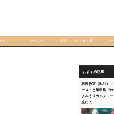
たい
作りたい
オランマカン（食べる
ジャ
人）
おすすめ記事
料理教室（5/24）
ーストと麺料理で旅
よみうりカルチャー
丘にて