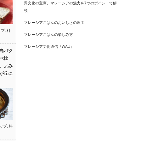
異文化の宝庫、マレーシアの魅力を7つのポイントで解
説
マレーシアごはんのおいしさの理由
ップ
,
料
マレーシアごはんの楽しみ方
マレーシア文化通信『WAU』
島バク
べ比
。よみ
が丘に
ップ
,
料