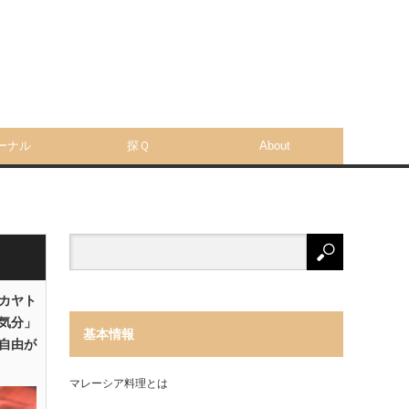
ーナル
探Ｑ
About
「カヤト
気分」
基本情報
自由が
マレーシア料理とは