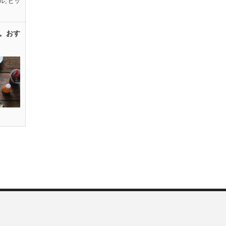
ル
,
ピッ
。おす