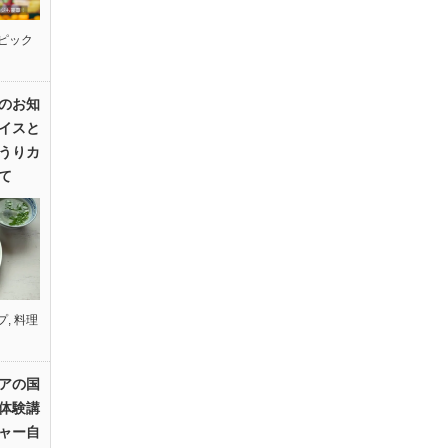
ピック
のお知
イスと
うりカ
て
プ
,
料理
アの国
体験講
ャー自