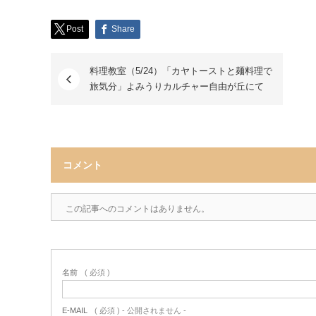
Post
Share
料理教室（5/24）「カヤトーストと麺料理で
旅気分」よみうりカルチャー自由が丘にて
コメント
この記事へのコメントはありません。
名前
( 必須 )
E-MAIL
( 必須 ) - 公開されません -