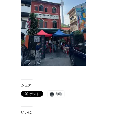
シェア:
印刷
いいね: