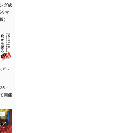
ング成
探るマ
仮）
ル
,
ピッ
25・
て開催