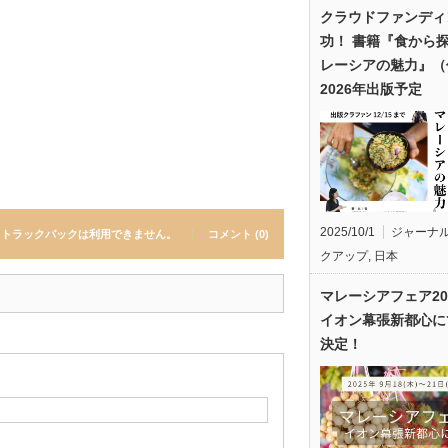
クラウドファンディ
功！ 書籍『食から
レーシアの魅力』（
2026年出版予定
2025/10/1
ジャーナ
トラックバックは利用できません。
コメント (0)
クアップ
,
日本
マレーシアフェア20
イオン幕張新都心に
決定！