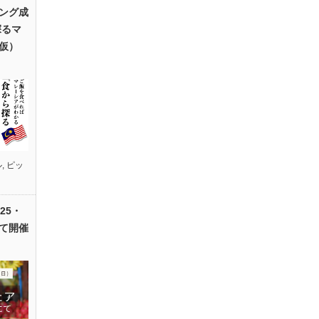
ング成
探るマ
仮）
ル
,
ピッ
25・
て開催