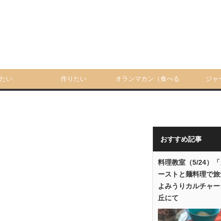
たい
作りたい
オランマカン（食べる
ジャ
人）
おすすめ記事
料理教室（5/24）
ーストと麺料理で旅
よみうりカルチャー
丘にて