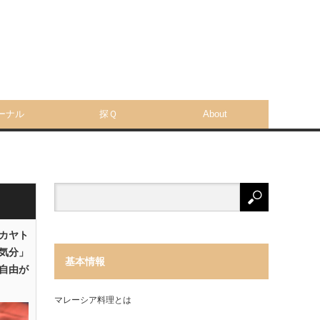
ーナル
探Ｑ
About
「カヤト
気分」
基本情報
自由が
マレーシア料理とは