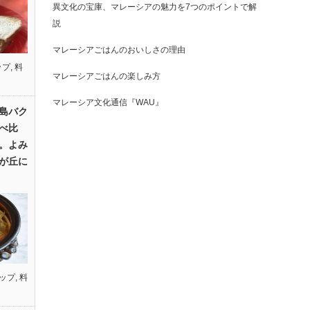
異文化の宝庫、マレーシアの魅力を7つのポイントで解
説
マレーシアごはんのおいしさの理由
ップ
,
料
マレーシアごはんの楽しみ方
マレーシア文化通信『WAU』
島バク
べ比
。よみ
が丘に
ップ
,
料