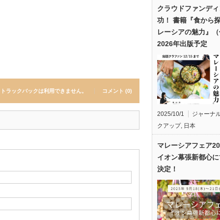
クラウドファンディ
功！ 書籍『食から
レーシアの魅力』（
2026年出版予定
トラックバックは利用できません。
コメント (0)
2025/10/1
ジャーナ
クアップ
,
日本
マレーシアフェア20
イオン幕張新都心に
決定！