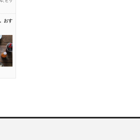
ル
,
ピッ
。おす