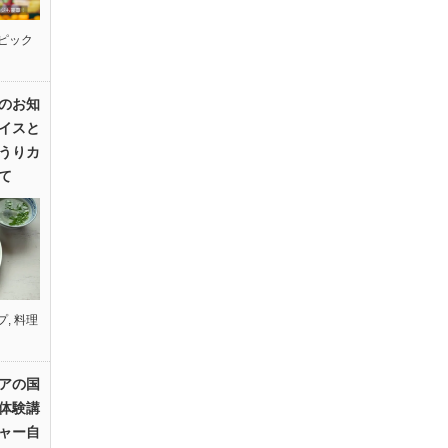
ピック
のお知
イスと
うりカ
て
プ
,
料理
アの国
体験講
ャー自