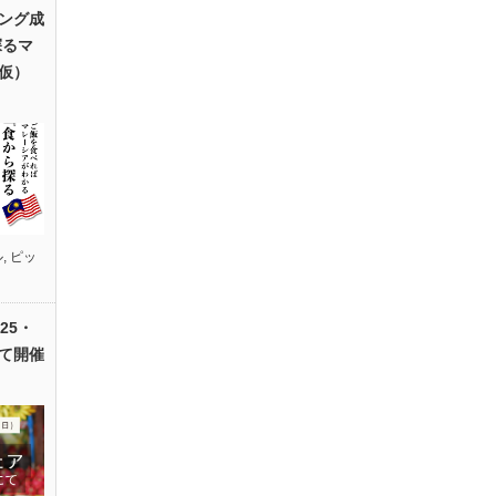
ング成
探るマ
仮）
ル
,
ピッ
25・
て開催