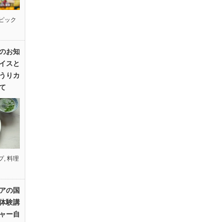
ピック
のお知
イスと
うりカ
て
プ
,
料理
アの国
体験講
ャー自