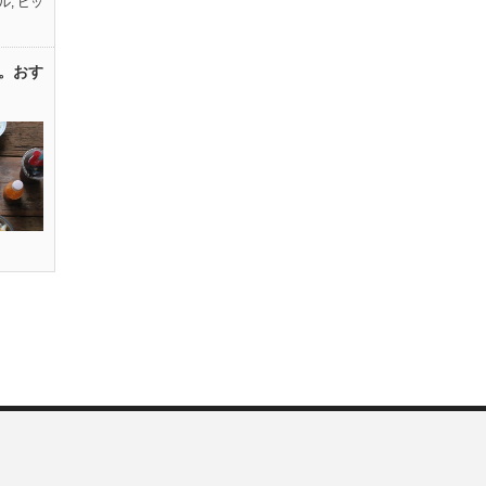
ル
,
ピッ
。おす