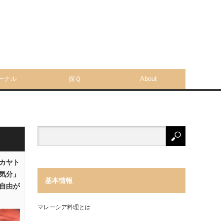
ーナル
探Ｑ
About
「カヤト
気分」
基本情報
自由が
マレーシア料理とは