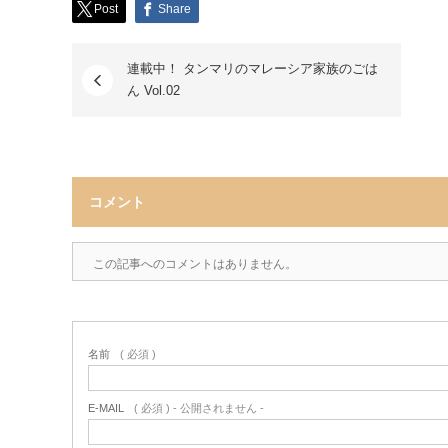
Post
Share
連載中！ タンマリのマレーシア家族のごは
ん Vol.02
コメント
この記事へのコメントはありません。
名前
( 必須 )
E-MAIL
( 必須 ) - 公開されません -