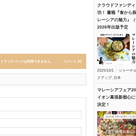
クラウドファンディ
功！ 書籍『食から
レーシアの魅力』（
2026年出版予定
トラックバックは利用できません。
コメント (0)
2025/10/1
ジャーナ
クアップ
,
日本
マレーシアフェア20
イオン幕張新都心に
決定！