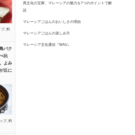
異文化の宝庫、マレーシアの魅力を7つのポイントで解
説
マレーシアごはんのおいしさの理由
ップ
,
料
マレーシアごはんの楽しみ方
マレーシア文化通信『WAU』
島バク
べ比
。よみ
が丘に
ップ
,
料