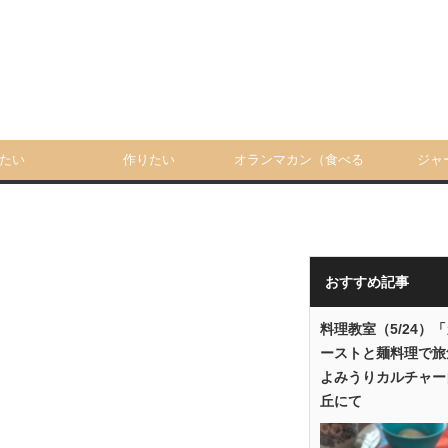
たい
作りたい
オランマカン（食べる
ジャ
人）
おすすめ記事
料理教室（5/24）
ーストと麺料理で旅
よみうりカルチャー
丘にて