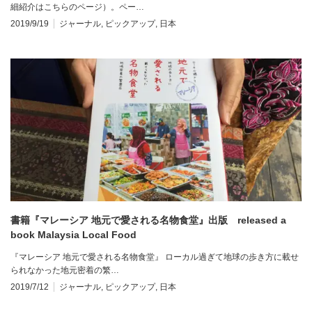
細紹介はこちらのページ）。ペー…
2019/9/19
ジャーナル
,
ピックアップ
,
日本
書籍『マレーシア 地元で愛される名物食堂』出版 released a
book Malaysia Local Food
『マレーシア 地元で愛される名物食堂』 ローカル過ぎて地球の歩き方に載せ
られなかった地元密着の繁…
2019/7/12
ジャーナル
,
ピックアップ
,
日本