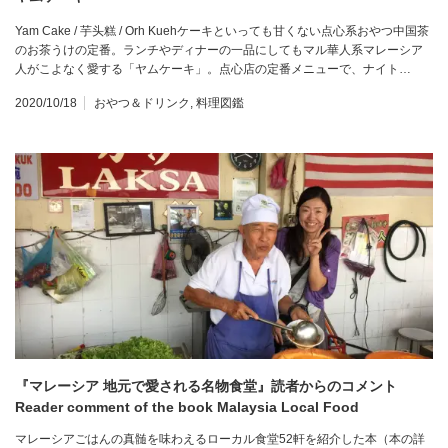
Yam Cake / 芋头糕 / Orh Kuehケーキといっても甘くない点心系おやつ中国茶
のお茶うけの定番。ランチやディナーの一品にしてもマル華人系マレーシア
人がこよなく愛する「ヤムケーキ」。点心店の定番メニューで、ナイト…
2020/10/18
おやつ＆ドリンク
,
料理図鑑
『マレーシア 地元で愛される名物食堂』読者からのコメント
Reader comment of the book Malaysia Local Food
マレーシアごはんの真髄を味わえるローカル食堂52軒を紹介した本（本の詳