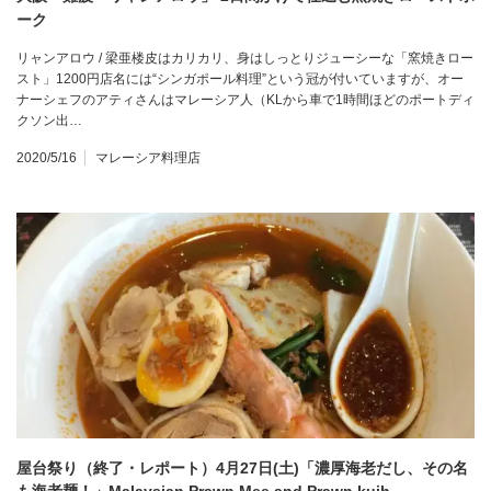
ーク
リャンアロウ / 梁亜楼皮はカリカリ、身はしっとりジューシーな「窯焼きロー
スト」1200円店名には“シンガポール料理”という冠が付いていますが、オー
ナーシェフのアティさんはマレーシア人（KLから車で1時間ほどのポートディ
クソン出…
2020/5/16
マレーシア料理店
屋台祭り（終了・レポート）4月27日(土)「濃厚海老だし、その名
も海老麺！」Malaysian Prawn Mee and Prawn kuih