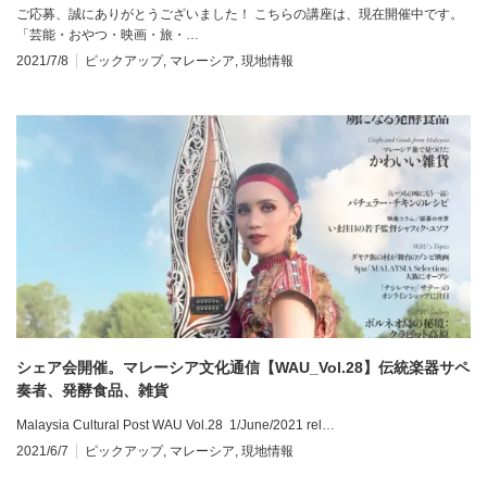
ご応募、誠にありがとうございました！ こちらの講座は、現在開催中です。
「芸能・おやつ・映画・旅・…
2021/7/8
ピックアップ
,
マレーシア
,
現地情報
シェア会開催。マレーシア文化通信【WAU_Vol.28】伝統楽器サペ
奏者、発酵食品、雑貨
Malaysia Cultural Post WAU Vol.28 1/June/2021 rel…
2021/6/7
ピックアップ
,
マレーシア
,
現地情報