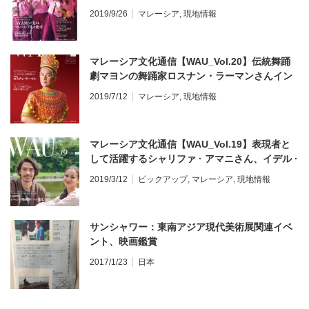
る旅プラン
2019/9/26
マレーシア
,
現地情報
マレーシア文化通信【WAU_Vol.20】伝統舞踊
劇マヨンの舞踊家ロスナン・ラーマンさんイン
タビュー、ラマダンとハリラヤ、クエと和菓子
2019/7/12
マレーシア
,
現地情報
マレーシア文化通信【WAU_Vol.19】表現者と
して活躍するシャリファ · アマニさん、イデル ·
プトラさんインタビュー&絶品朝ごはん
2019/3/12
ピックアップ
,
マレーシア
,
現地情報
サンシャワー：東南アジア現代美術展関連イベ
ント、映画鑑賞
2017/1/23
日本