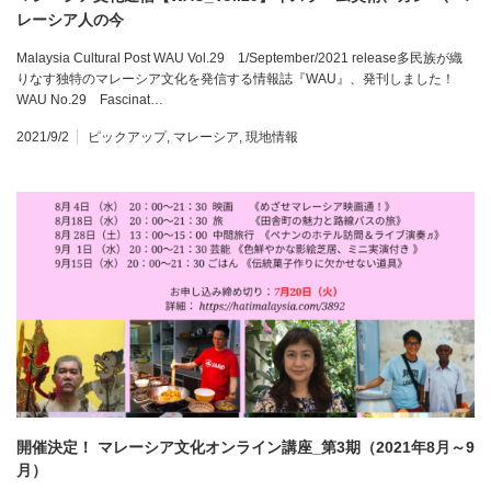
レーシア人の今
Malaysia Cultural Post WAU Vol.29 1/September/2021 release多民族が織
りなす独特のマレーシア文化を発信する情報誌『WAU』、発刊しました！
WAU No.29 Fascinat…
2021/9/2
ピックアップ
,
マレーシア
,
現地情報
開催決定！ マレーシア文化オンライン講座_第3期（2021年8月～9
月）