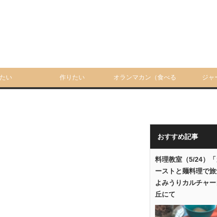
たい
作りたい
オランマカン（食べる
ジャ
人）
おすすめ記事
料理教室（5/24）
ーストと麺料理で旅
よみうりカルチャー
丘にて