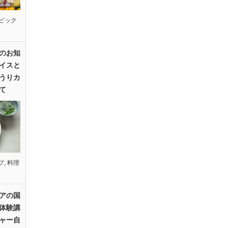
ピック
のお知
イスと
うりカ
て
プ
,
料理
アの国
体験講
ャー自