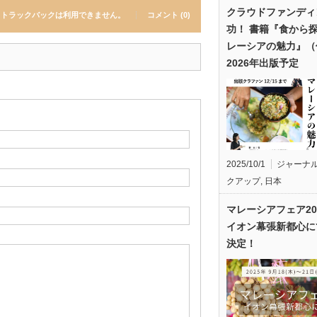
クラウドファンディ
トラックバックは利用できません。
コメント (0)
功！ 書籍『食から
レーシアの魅力』（
2026年出版予定
2025/10/1
ジャーナ
クアップ
,
日本
マレーシアフェア20
イオン幕張新都心に
決定！