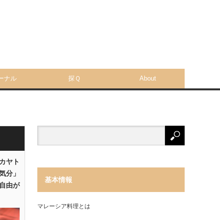
ーナル
探Ｑ
About
「カヤト
気分」
基本情報
自由が
マレーシア料理とは