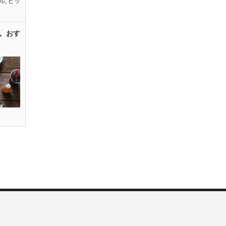
ル
,
ピッ
。おす