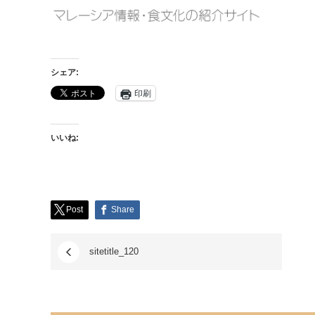
シェア:
印刷
いいね:
Post
Share
sitetitle_120