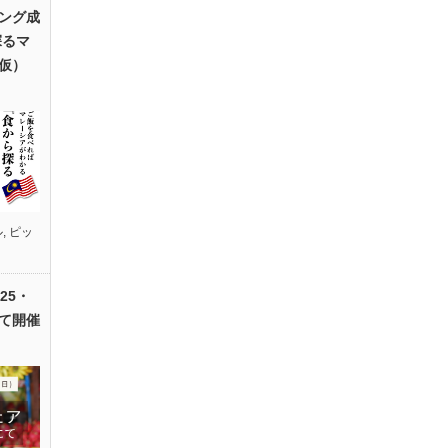
ング成
探るマ
仮）
ル
,
ピッ
25・
て開催