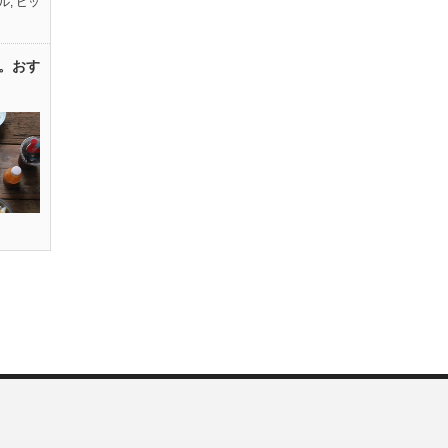
ル
,
ピッ
。おす