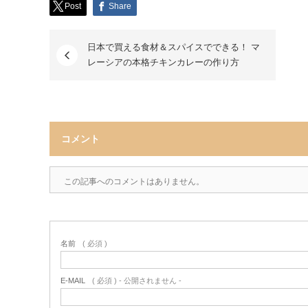
Post
Share
日本で買える食材＆スパイスでできる！ マ
レーシアの本格チキンカレーの作り方
コメント
この記事へのコメントはありません。
名前
( 必須 )
E-MAIL
( 必須 ) - 公開されません -