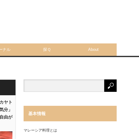
ーナル
探Ｑ
About
「カヤト
気分」
基本情報
自由が
マレーシア料理とは