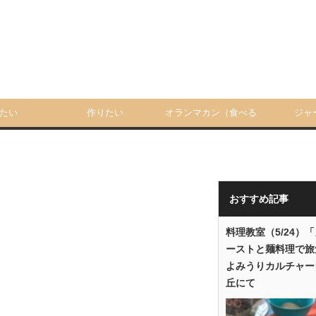
たい
作りたい
オランマカン（食べる
ジャ
人）
おすすめ記事
料理教室（5/24）
ーストと麺料理で旅
よみうりカルチャー
丘にて