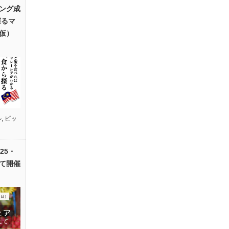
ング成
探るマ
仮）
ル
,
ピッ
25・
て開催