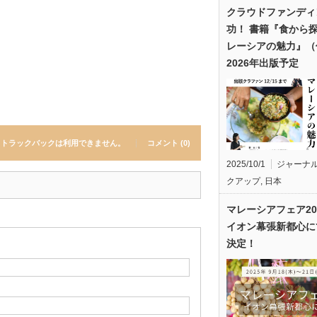
クラウドファンディ
功！ 書籍『食から
レーシアの魅力』（
2026年出版予定
トラックバックは利用できません。
コメント (0)
2025/10/1
ジャーナ
クアップ
,
日本
マレーシアフェア20
イオン幕張新都心に
決定！