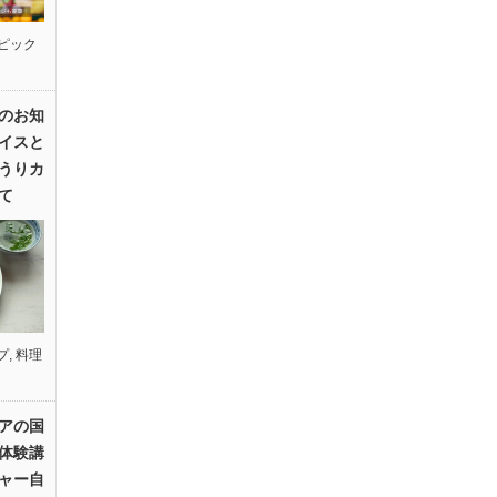
ピック
のお知
イスと
うりカ
て
プ
,
料理
アの国
体験講
ャー自