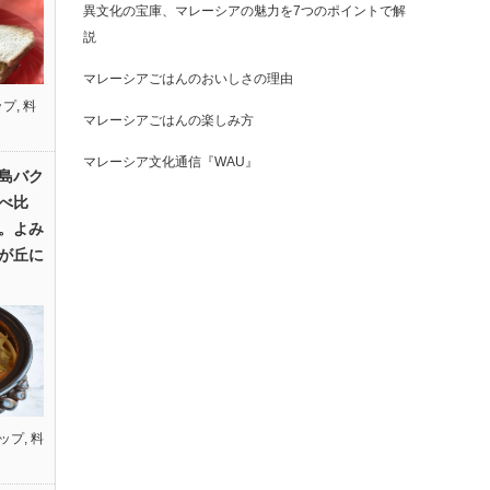
異文化の宝庫、マレーシアの魅力を7つのポイントで解
説
マレーシアごはんのおいしさの理由
ップ
,
料
マレーシアごはんの楽しみ方
マレーシア文化通信『WAU』
島バク
べ比
。よみ
が丘に
ップ
,
料