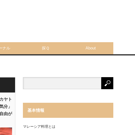
ーナル
探Ｑ
About
「カヤト
気分」
基本情報
自由が
マレーシア料理とは