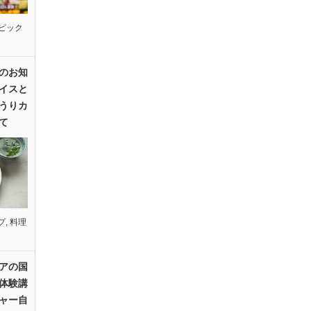
ピック
のお知
イスと
うりカ
て
プ
,
料理
アの国
体験講
ャー自