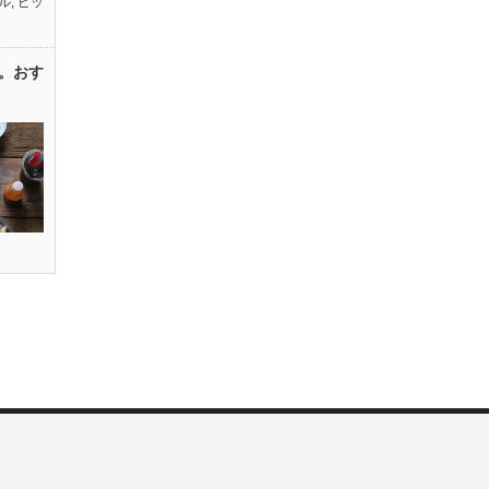
ル
,
ピッ
。おす