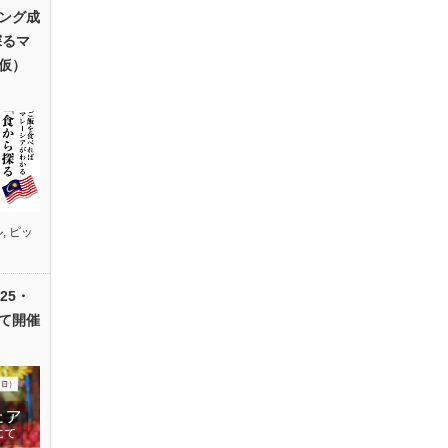
ング成
探るマ
仮）
ル
,
ピッ
25・
て開催