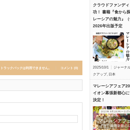
クラウドファンディ
功！ 書籍『食から
レーシアの魅力』（
2026年出版予定
2025/10/1
ジャーナ
トラックバックは利用できません。
コメント (0)
クアップ
,
日本
マレーシアフェア20
イオン幕張新都心に
決定！