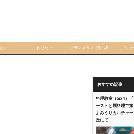
たい
作りたい
オランマカン（食べる
ジャ
人）
おすすめ記事
料理教室（5/24）
ーストと麺料理で旅
よみうりカルチャー
丘にて