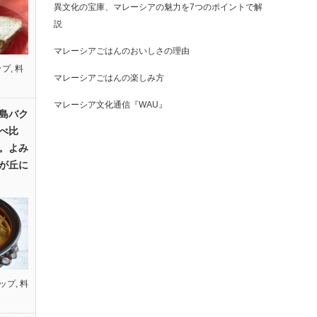
異文化の宝庫、マレーシアの魅力を7つのポイントで解
説
マレーシアごはんのおいしさの理由
ップ
,
料
マレーシアごはんの楽しみ方
マレーシア文化通信『WAU』
島バク
べ比
。よみ
が丘に
ップ
,
料