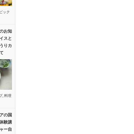
ピック
のお知
イスと
うりカ
て
プ
,
料理
アの国
体験講
ャー自