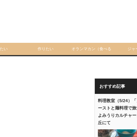
たい
作りたい
オランマカン（食べる
ジャ
人）
おすすめ記事
料理教室（5/24）
ーストと麺料理で旅
よみうりカルチャー
丘にて