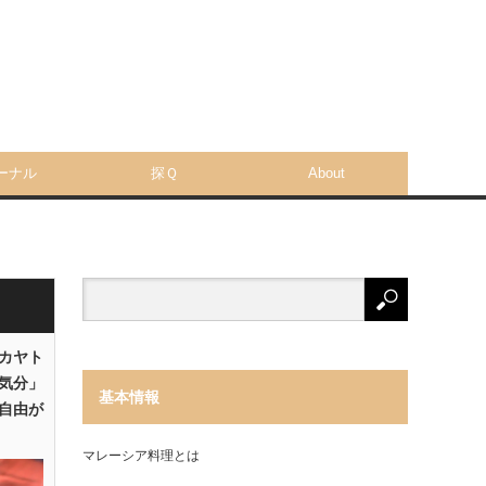
ーナル
探Ｑ
About
「カヤト
気分」
基本情報
自由が
マレーシア料理とは