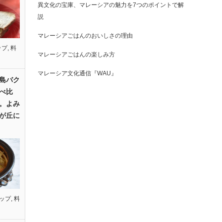
異文化の宝庫、マレーシアの魅力を7つのポイントで解
説
マレーシアごはんのおいしさの理由
ップ
,
料
マレーシアごはんの楽しみ方
マレーシア文化通信『WAU』
島バク
べ比
。よみ
が丘に
ップ
,
料