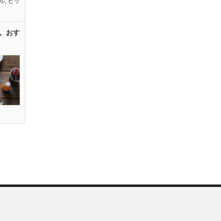
ル
,
ピッ
。おす