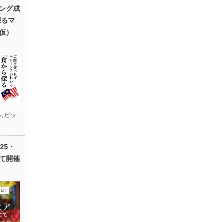
ング成
探るマ
仮）
ル
,
ピッ
25・
て開催