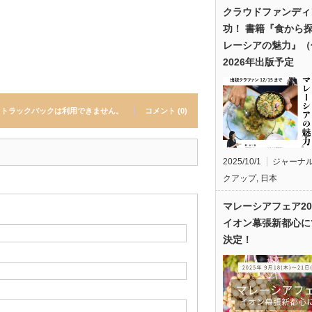
クラウドファンディ
功！ 書籍『食から
レーシアの魅力』（
2026年出版予定
トラックバックは利用できません。
コメント (0)
2025/10/1
ジャーナ
クアップ
,
日本
マレーシアフェア20
イオン幕張新都心に
決定！