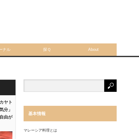
ーナル
探Ｑ
About
「カヤト
気分」
基本情報
自由が
マレーシア料理とは