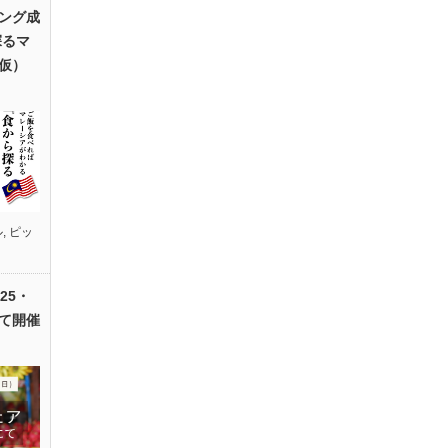
ング成
探るマ
仮）
ル
,
ピッ
25・
て開催