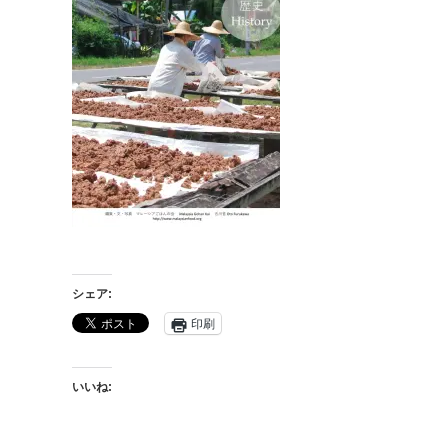
シェア:
印刷
いいね: