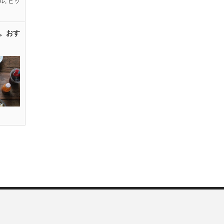
ル
,
ピッ
。おす