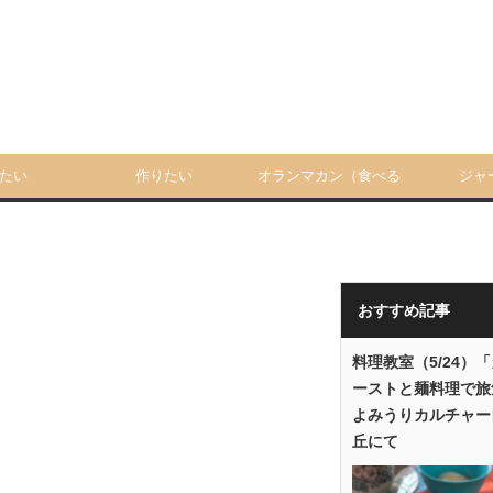
たい
作りたい
オランマカン（食べる
ジャ
人）
おすすめ記事
料理教室（5/24）
ーストと麺料理で旅
よみうりカルチャー
丘にて