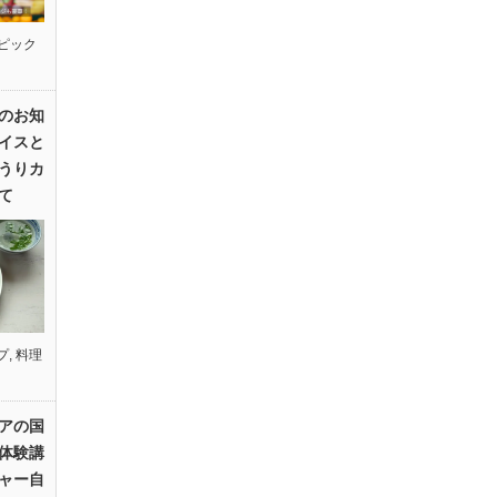
ピック
のお知
イスと
うりカ
て
プ
,
料理
アの国
体験講
ャー自