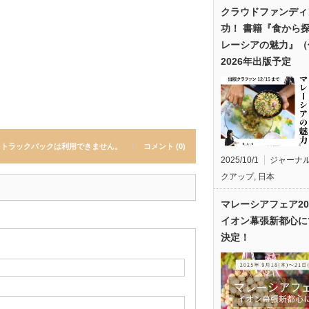
クラウドファンディ
功！ 書籍『食から
レーシアの魅力』（
2026年出版予定
トラックバックは利用できません。
コメント (0)
2025/10/1
ジャーナ
クアップ
,
日本
マレーシアフェア20
イオン幕張新都心に
決定！