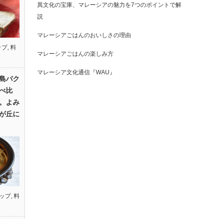
異文化の宝庫、マレーシアの魅力を7つのポイントで解
説
マレーシアごはんのおいしさの理由
ップ
,
料
マレーシアごはんの楽しみ方
マレーシア文化通信『WAU』
島バク
べ比
。よみ
が丘に
ップ
,
料