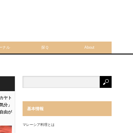
ーナル
探Ｑ
About
「カヤト
気分」
基本情報
自由が
マレーシア料理とは