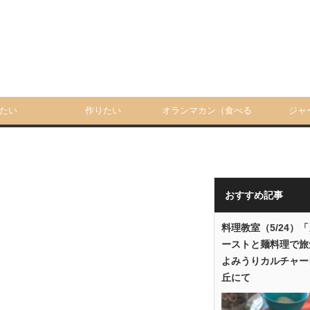
たい
作りたい
オランマカン（食べる
ジャ
人）
おすすめ記事
料理教室（5/24）
ーストと麺料理で旅
よみうりカルチャー
丘にて