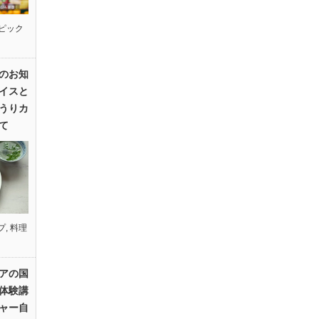
ピック
のお知
イスと
うりカ
て
プ
,
料理
アの国
体験講
ャー自