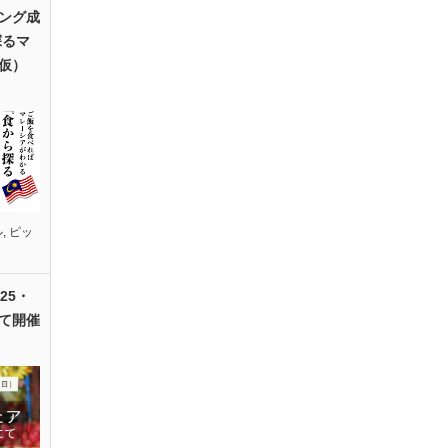
ング成
探るマ
仮）
ル
,
ピッ
25・
て開催