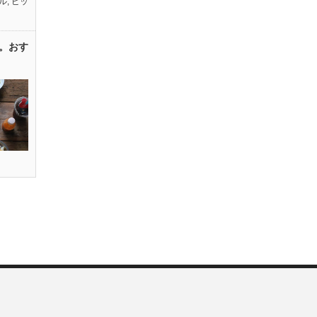
ル
,
ピッ
。おす