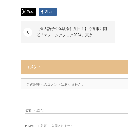
Post
Share
【食＆語学の体験会に注目！】今週末に開
催「マレーシアフェア2024」東京
コメント
この記事へのコメントはありません。
名前
( 必須 )
E-MAIL
( 必須 ) - 公開されません -