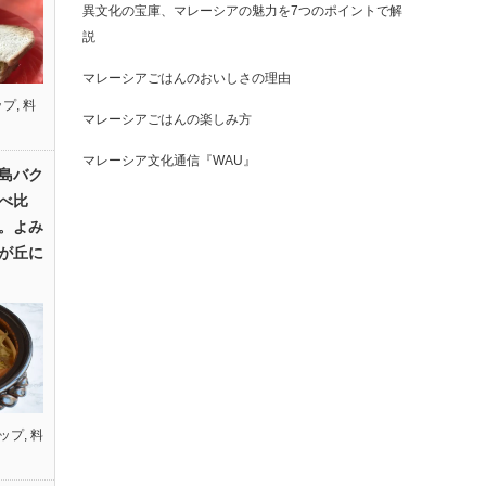
異文化の宝庫、マレーシアの魅力を7つのポイントで解
説
マレーシアごはんのおいしさの理由
ップ
,
料
マレーシアごはんの楽しみ方
マレーシア文化通信『WAU』
島バク
べ比
。よみ
が丘に
ップ
,
料