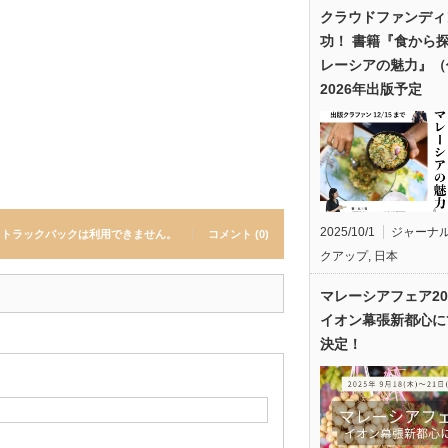
クラウドファンディ
功！ 書籍『食から
レーシアの魅力』（
2026年出版予定
2025/10/1
ジャーナ
トラックバックは利用できません。
コメント (0)
クアップ
,
日本
マレーシアフェア20
イオン幕張新都心に
決定！