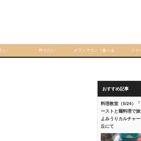
たい
作りたい
オランマカン（食べる
ジャ
人）
おすすめ記事
料理教室（5/24）
ーストと麺料理で旅
よみうりカルチャー
丘にて