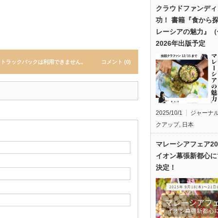
クラウドファンディ
功！ 書籍『食から
レーシアの魅力』（
2026年出版予定
トラックバックは利用できません。
コメント (0)
2025/10/1
ジャーナ
クアップ
,
日本
マレーシアフェア20
イオン幕張新都心に
決定！