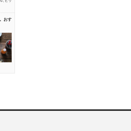
ル
,
ピッ
。おす