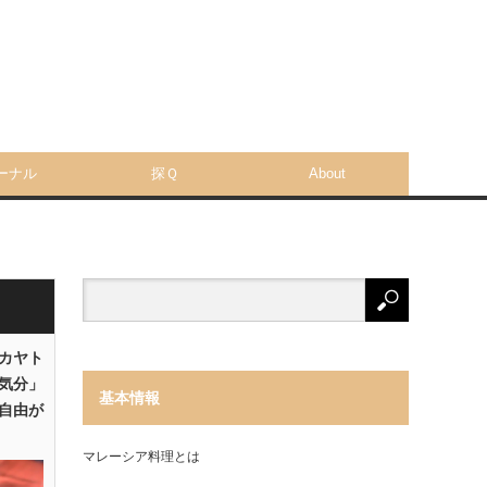
ーナル
探Ｑ
About
「カヤト
気分」
基本情報
自由が
マレーシア料理とは