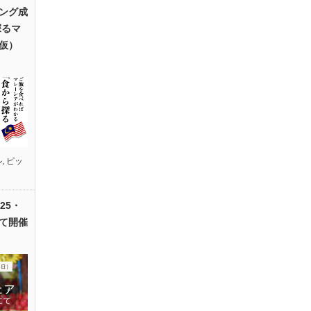
ング成
探るマ
仮）
ル
,
ピッ
25・
て開催