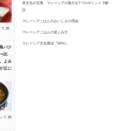
異文化の宝庫、マレーシアの魅力を7つのポイントで解
説
マレーシアごはんのおいしさの理由
ップ
,
料
マレーシアごはんの楽しみ方
マレーシア文化通信『WAU』
島バク
べ比
。よみ
が丘に
ップ
,
料