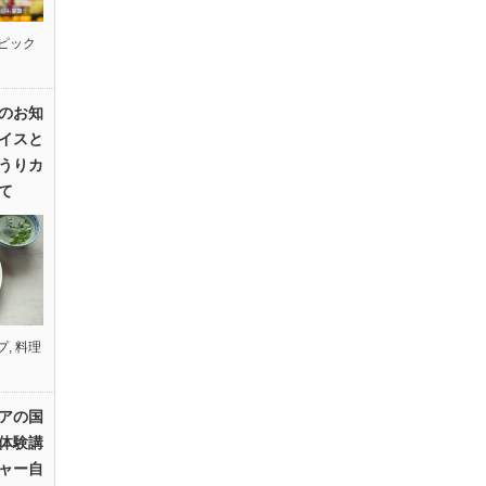
ピック
のお知
イスと
うりカ
て
プ
,
料理
アの国
体験講
ャー自