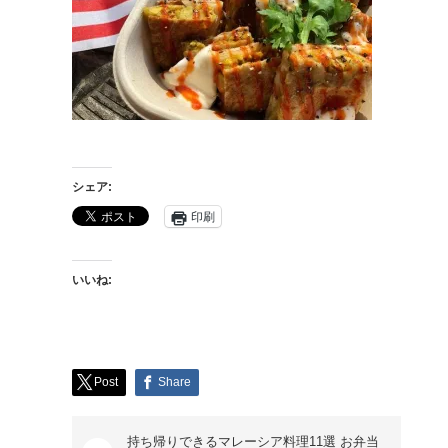
シェア:
印刷
いいね:
Post
Share
持ち帰りできるマレーシア料理11選 お弁当