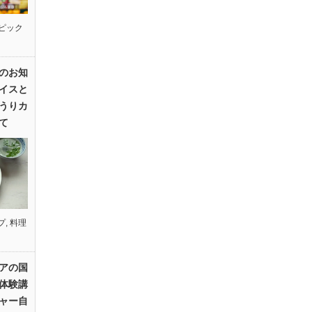
ピック
のお知
イスと
うりカ
て
プ
,
料理
アの国
体験講
ャー自