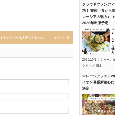
クラウドファンディ
功！ 書籍『食から
レーシアの魅力』（
2026年出版予定
トラックバックは利用できません。
コメント (0)
2025/10/1
ジャーナ
クアップ
,
日本
マレーシアフェア20
イオン幕張新都心に
決定！