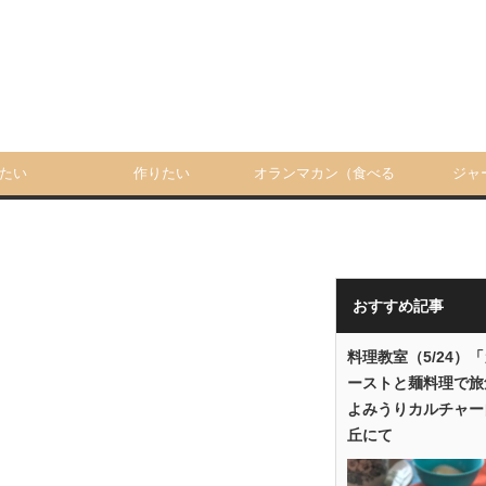
たい
作りたい
オランマカン（食べる
ジャ
人）
おすすめ記事
料理教室（5/24）
ーストと麺料理で旅
よみうりカルチャー
丘にて