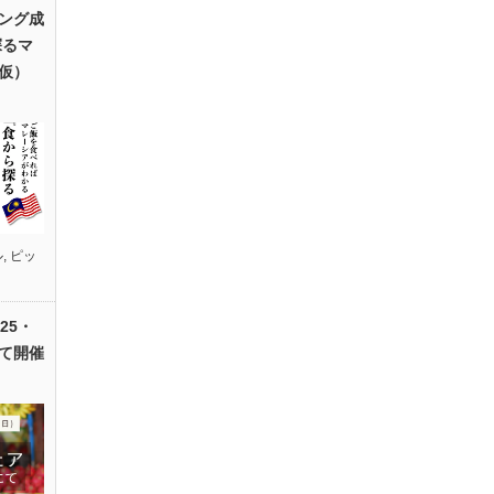
ング成
探るマ
仮）
ル
,
ピッ
25・
て開催