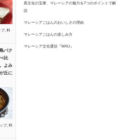
異文化の宝庫、マレーシアの魅力を7つのポイントで解
説
マレーシアごはんのおいしさの理由
ップ
,
料
マレーシアごはんの楽しみ方
マレーシア文化通信『WAU』
島バク
べ比
。よみ
が丘に
ップ
,
料