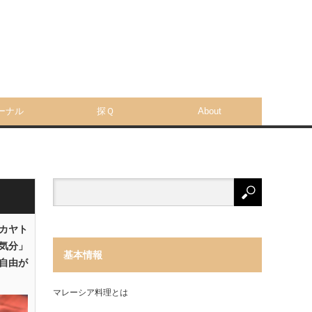
ーナル
探Ｑ
About
「カヤト
気分」
基本情報
自由が
マレーシア料理とは