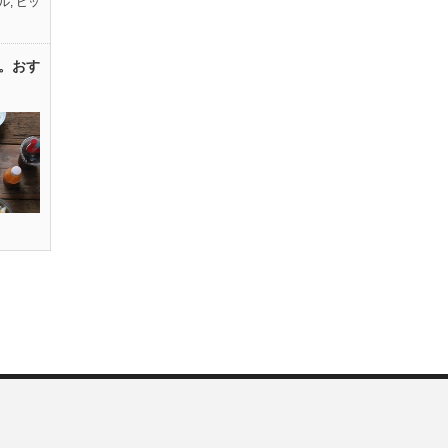
ル
,
ピッ
。おす