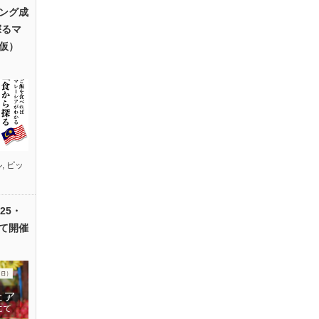
ング成
探るマ
仮）
ル
,
ピッ
25・
て開催