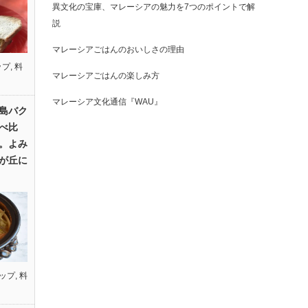
異文化の宝庫、マレーシアの魅力を7つのポイントで解
説
マレーシアごはんのおいしさの理由
ップ
,
料
マレーシアごはんの楽しみ方
マレーシア文化通信『WAU』
島バク
べ比
。よみ
が丘に
ップ
,
料