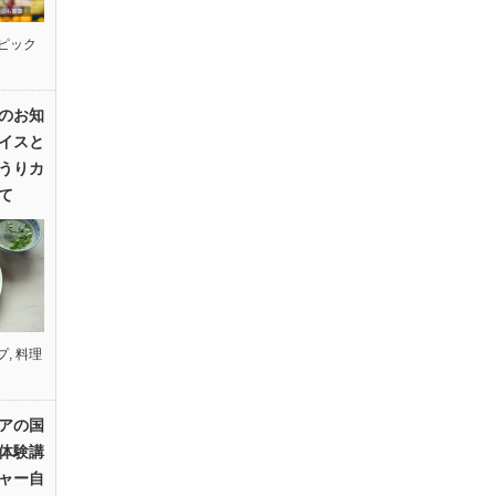
ピック
のお知
イスと
うりカ
て
プ
,
料理
アの国
体験講
ャー自