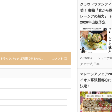
クラウドファンディ
功！ 書籍『食から
レーシアの魅力』（
2026年出版予定
2025/10/1
ジャーナ
トラックバックは利用できません。
コメント (0)
クアップ
,
日本
マレーシアフェア20
イオン幕張新都心に
決定！