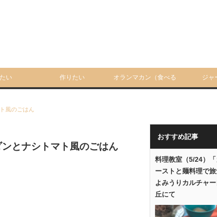
たい
作りたい
オランマカン（食べる
ジャ
人）
ト風のごはん
おすすめ記事
ダンとナシトマト風のごはん
料理教室（5/24）
ーストと麺料理で旅
よみうりカルチャー
丘にて