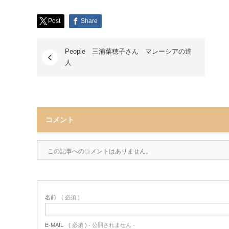
Post
Share
People 三浦菜穂子さん マレーシアの達
人
コメント
この記事へのコメントはありません。
名前
( 必須 )
E-MAIL
( 必須 ) - 公開されません -