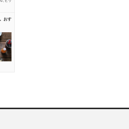
ル
,
ピッ
。おす