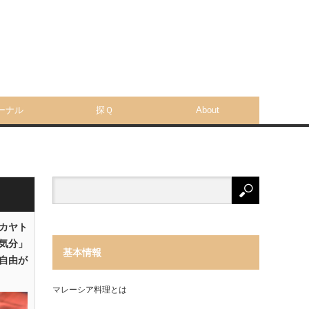
ーナル
探Ｑ
About
「カヤト
気分」
基本情報
自由が
マレーシア料理とは