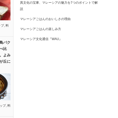
異文化の宝庫、マレーシアの魅力を7つのポイントで解
説
マレーシアごはんのおいしさの理由
ップ
,
料
マレーシアごはんの楽しみ方
マレーシア文化通信『WAU』
島バク
べ比
。よみ
が丘に
ップ
,
料