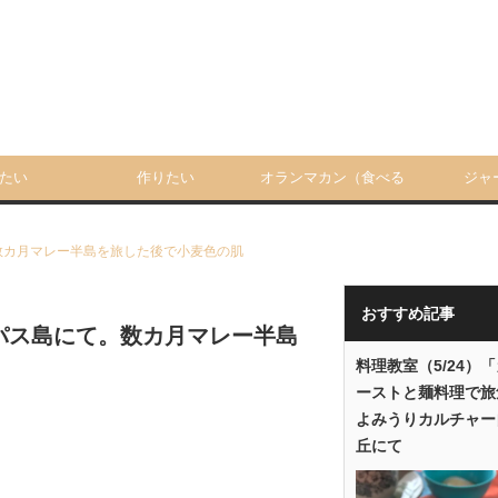
たい
作りたい
オランマカン（食べる
ジャ
人）
数カ月マレー半島を旅した後で小麦色の肌
おすすめ記事
カパス島にて。数カ月マレー半島
料理教室（5/24）
ーストと麺料理で旅
よみうりカルチャー
丘にて