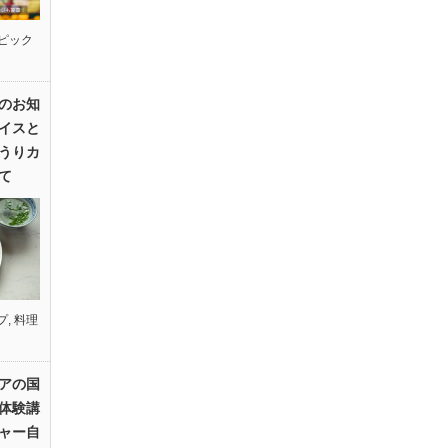
ピック
のお知
イスと
うりカ
て
プ
,
料理
アの国
体験講
ャー自