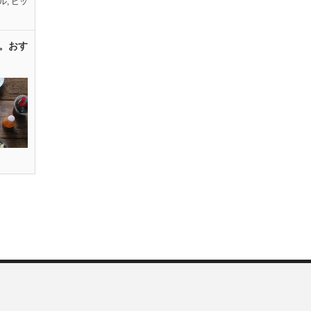
ル
,
ピッ
。おす