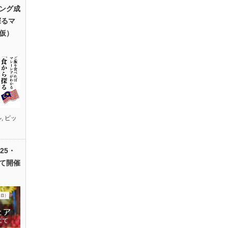
ング成
探るマ
仮）
ル
,
ピッ
25・
て開催