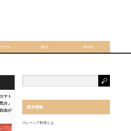
ーナル
探Ｑ
About
「カヤト
気分」
基本情報
自由が
マレーシア料理とは