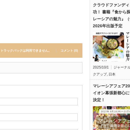
クラウドファンディ
功！ 書籍『食から
レーシアの魅力』（
2026年出版予定
トラックバックは利用できません。
コメント (0)
2025/10/1
ジャーナ
クアップ
,
日本
マレーシアフェア20
イオン幕張新都心に
決定！