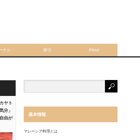
ーナル
探Ｑ
About
「カヤト
気分」
基本情報
自由が
マレーシア料理とは