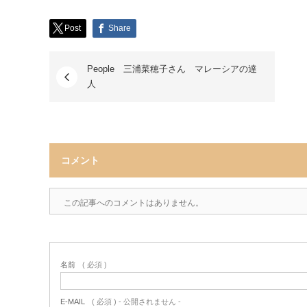
Post
Share
People 三浦菜穂子さん マレーシアの達
人
コメント
この記事へのコメントはありません。
名前
( 必須 )
E-MAIL
( 必須 ) - 公開されません -