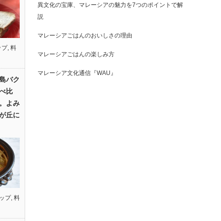
異文化の宝庫、マレーシアの魅力を7つのポイントで解
説
マレーシアごはんのおいしさの理由
ップ
,
料
マレーシアごはんの楽しみ方
マレーシア文化通信『WAU』
島バク
べ比
。よみ
が丘に
ップ
,
料