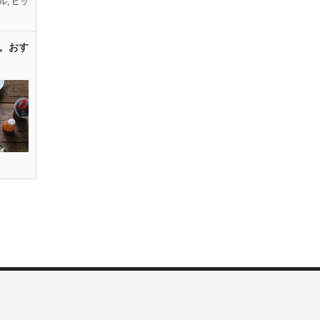
ル
,
ピッ
。おす