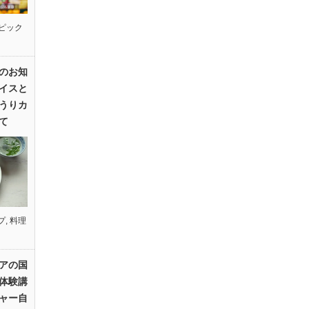
ピック
のお知
イスと
うりカ
て
プ
,
料理
アの国
体験講
ャー自