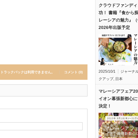
クラウドファンディ
功！ 書籍『食から
レーシアの魅力』（
2026年出版予定
2025/10/1
ジャーナ
トラックバックは利用できません。
コメント (0)
クアップ
,
日本
マレーシアフェア20
イオン幕張新都心に
決定！