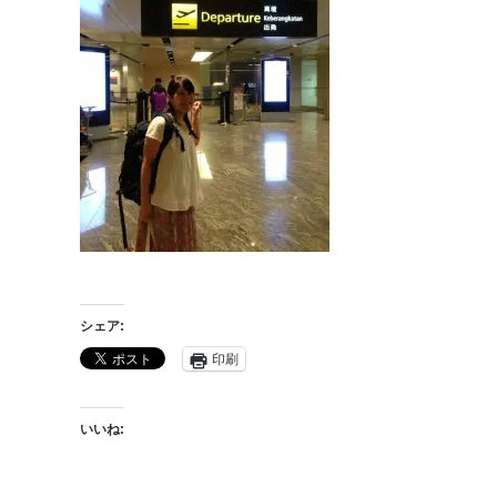
シェア:
印刷
いいね: