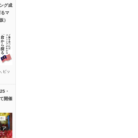
ング成
探るマ
仮）
ル
,
ピッ
25・
て開催