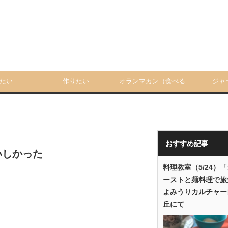
たい
作りたい
オランマカン（食べる
ジャ
人）
おすすめ記事
いしかった
料理教室（5/24）
ーストと麺料理で旅
よみうりカルチャー
丘にて