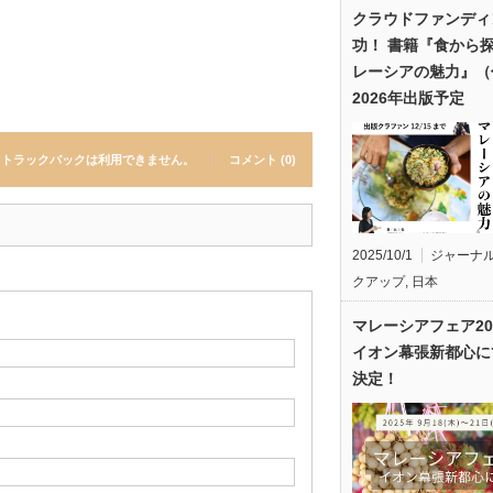
クラウドファンディ
功！ 書籍『食から
レーシアの魅力』（
2026年出版予定
トラックバックは利用できません。
コメント (0)
2025/10/1
ジャーナ
クアップ
,
日本
マレーシアフェア20
イオン幕張新都心に
決定！