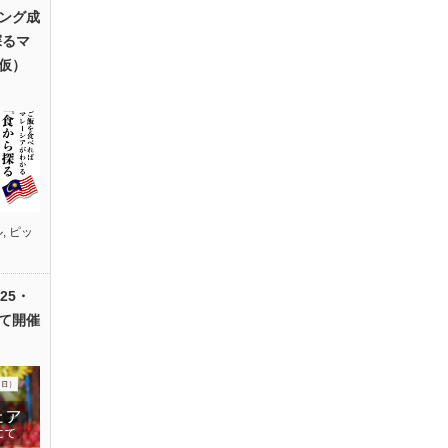
ング成
探るマ
仮）
ル
,
ピッ
25・
て開催