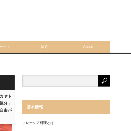
ーナル
探Ｑ
About
「カヤト
気分」
基本情報
自由が
マレーシア料理とは