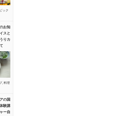
ピック
のお知
イスと
うりカ
て
プ
,
料理
アの国
体験講
ャー自