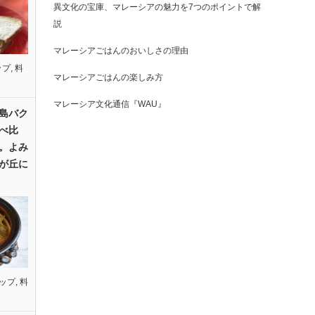
異文化の宝庫、マレーシアの魅力を7つのポイントで解
説
マレーシアごはんのおいしさの理由
ップ
,
料
マレーシアごはんの楽しみ方
マレーシア文化通信『WAU』
島バク
べ比
。よみ
が丘に
ップ
,
料