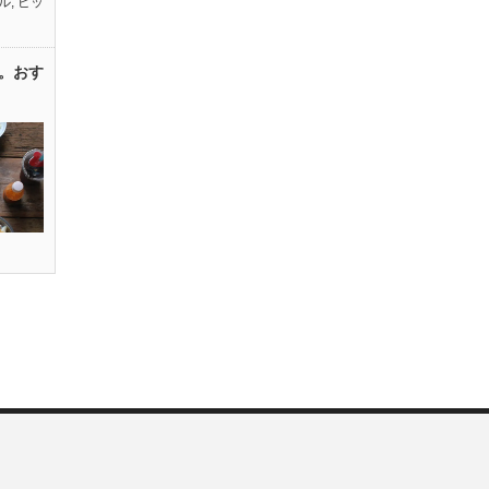
ル
,
ピッ
。おす