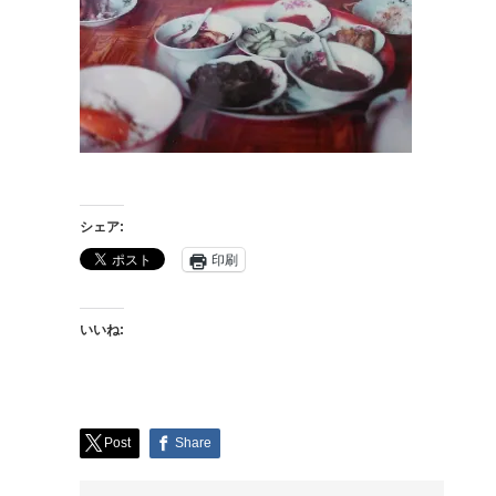
シェア:
印刷
いいね:
Post
Share