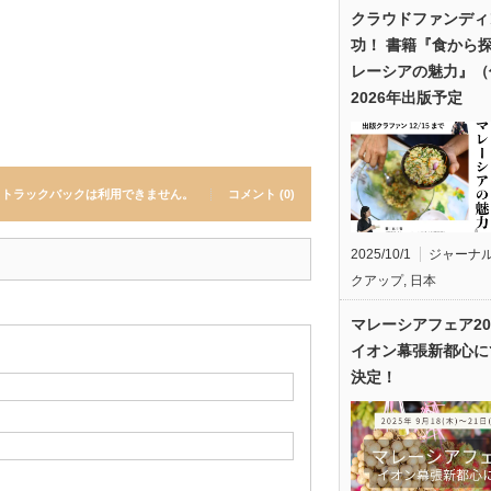
クラウドファンディ
功！ 書籍『食から
レーシアの魅力』（
2026年出版予定
トラックバックは利用できません。
コメント (0)
2025/10/1
ジャーナ
クアップ
,
日本
マレーシアフェア20
イオン幕張新都心に
決定！