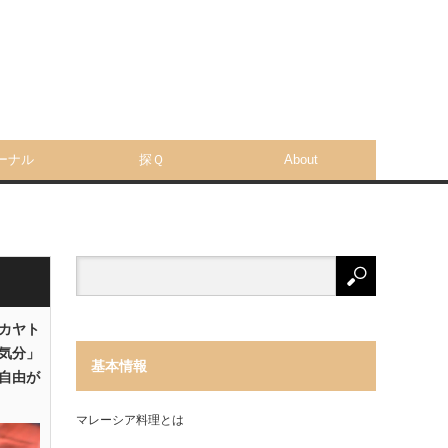
ーナル
探Ｑ
About
「カヤト
気分」
基本情報
自由が
マレーシア料理とは