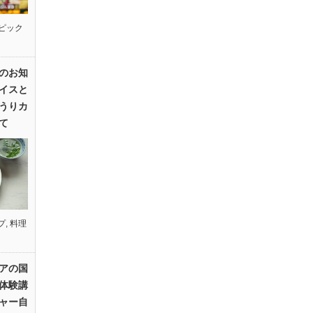
ピック
のお知
イスと
うりカ
て
プ
,
料理
アの国
体験講
ャー自