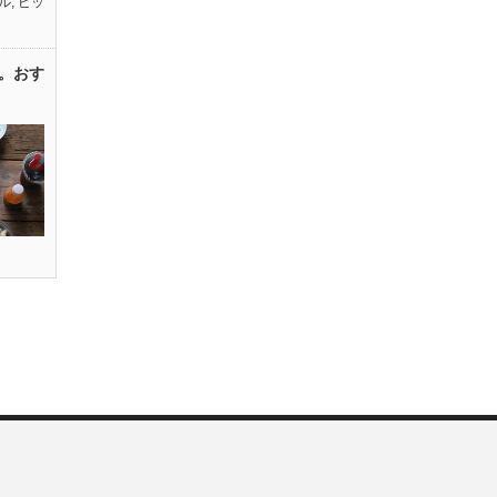
ル
,
ピッ
。おす