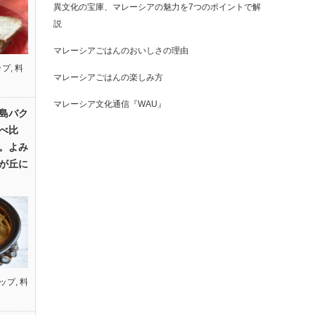
異文化の宝庫、マレーシアの魅力を7つのポイントで解
説
マレーシアごはんのおいしさの理由
ップ
,
料
マレーシアごはんの楽しみ方
マレーシア文化通信『WAU』
島バク
べ比
。よみ
が丘に
ップ
,
料