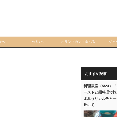
たい
作りたい
オランマカン（食べる
ジャ
人）
おすすめ記事
料理教室（5/24）
ーストと麺料理で旅
よみうりカルチャー
丘にて