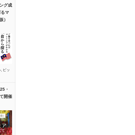
ング成
探るマ
仮）
ル
,
ピッ
25・
て開催