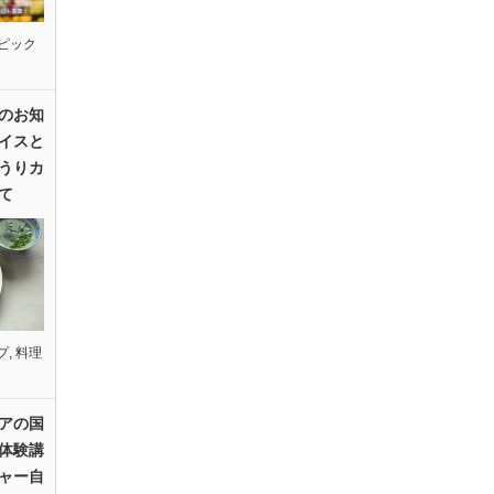
ピック
のお知
イスと
うりカ
て
プ
,
料理
アの国
体験講
ャー自