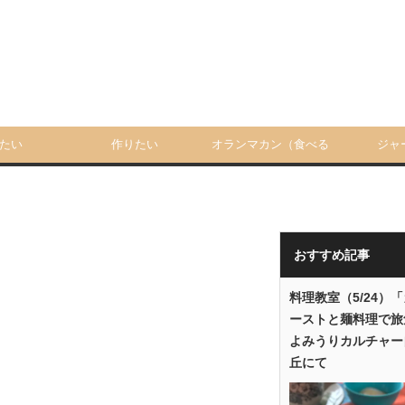
たい
作りたい
オランマカン（食べる
ジャ
人）
おすすめ記事
料理教室（5/24）
ーストと麺料理で旅
よみうりカルチャー
丘にて