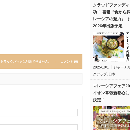
クラウドファンディ
功！ 書籍『食から
レーシアの魅力』（
2026年出版予定
トラックバックは利用できません。
コメント (0)
2025/10/1
ジャーナ
クアップ
,
日本
マレーシアフェア20
イオン幕張新都心に
決定！