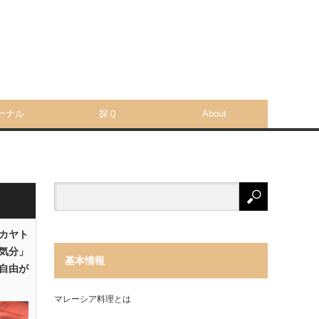
ーナル
探Ｑ
About
「カヤト
気分」
基本情報
自由が
マレーシア料理とは