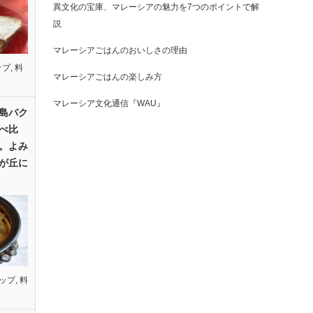
異文化の宝庫、マレーシアの魅力を7つのポイントで解
説
マレーシアごはんのおいしさの理由
ップ
,
料
マレーシアごはんの楽しみ方
マレーシア文化通信『WAU』
島バク
べ比
。よみ
が丘に
ップ
,
料