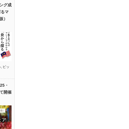
ング成
探るマ
仮）
ル
,
ピッ
25・
て開催