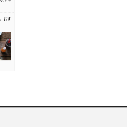
ル
,
ピッ
。おす