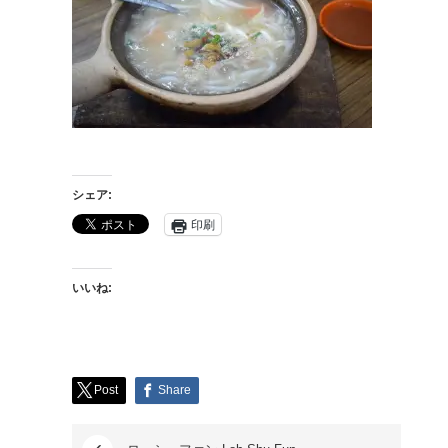
シェア:
印刷
いいね:
Post
Share