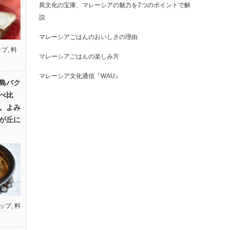
異文化の宝庫、マレーシアの魅力を7つのポイントで解
説
マレーシアごはんのおいしさの理由
ップ
,
料
マレーシアごはんの楽しみ方
マレーシア文化通信『WAU』
島バク
べ比
。よみ
が丘に
ップ
,
料