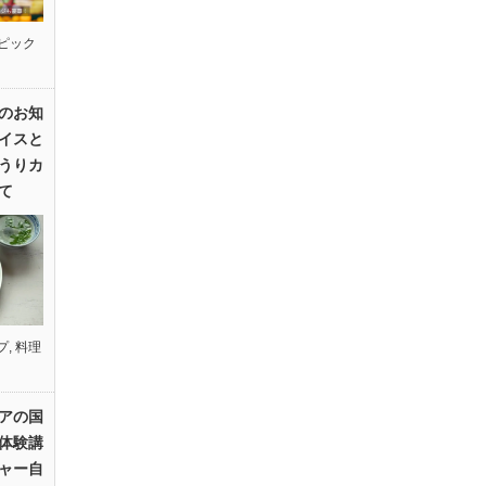
ピック
のお知
イスと
うりカ
て
プ
,
料理
アの国
体験講
ャー自