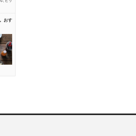
ル
,
ピッ
。おす