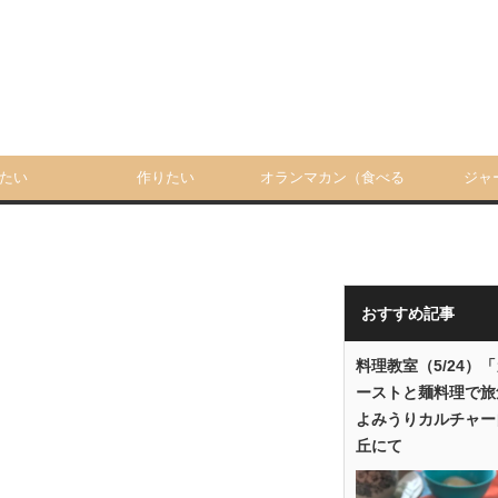
たい
作りたい
オランマカン（食べる
ジャ
人）
おすすめ記事
料理教室（5/24）
ーストと麺料理で旅
よみうりカルチャー
丘にて