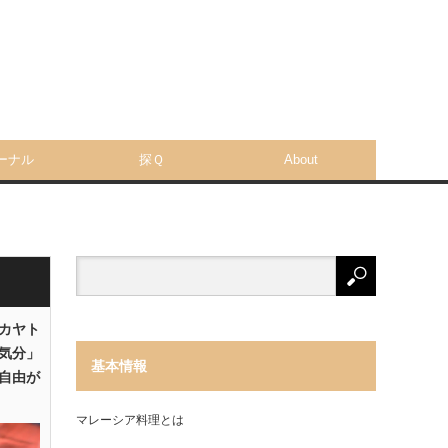
ーナル
探Ｑ
About
「カヤト
気分」
基本情報
自由が
マレーシア料理とは