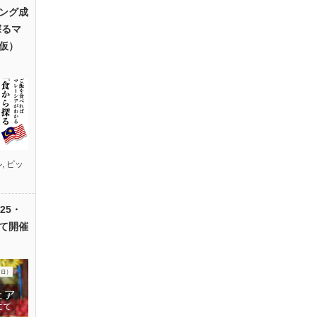
ング成
探るマ
仮）
ル
,
ピッ
25・
て開催