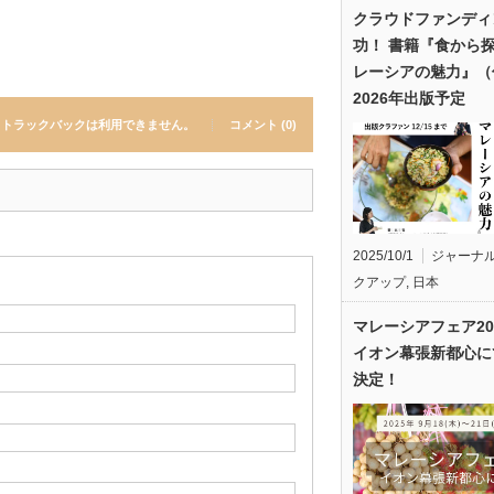
クラウドファンディ
功！ 書籍『食から
レーシアの魅力』（
2026年出版予定
トラックバックは利用できません。
コメント (0)
2025/10/1
ジャーナ
クアップ
,
日本
マレーシアフェア20
イオン幕張新都心に
決定！