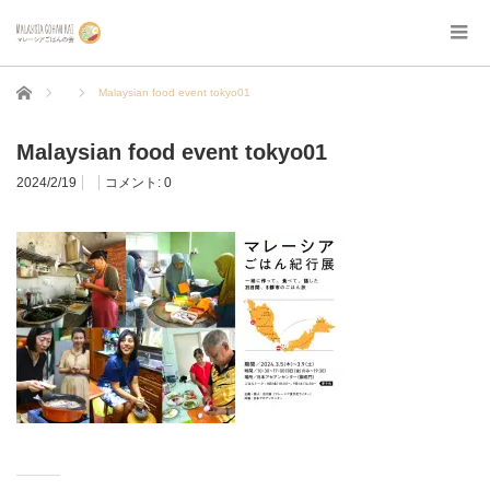
ホーム
Malaysian food event tokyo01
Malaysian food event tokyo01
2024/2/19
コメント:
0