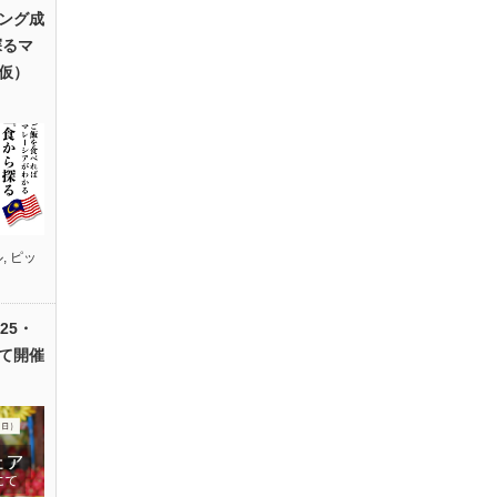
ング成
探るマ
仮）
ル
,
ピッ
25・
て開催