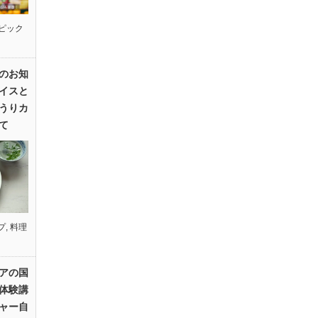
ピック
のお知
イスと
うりカ
て
プ
,
料理
アの国
体験講
ャー自