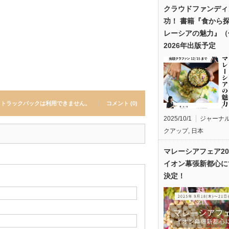
クラウドファンディ
功！ 書籍『食から
レーシアの魅力』（
2026年出版予定
トラックバックは利用できません。
コメント (0)
2025/10/1
ジャーナ
クアップ
,
日本
マレーシアフェア20
イオン幕張新都心に
決定！