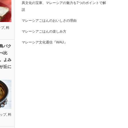
異文化の宝庫、マレーシアの魅力を7つのポイントで解
説
マレーシアごはんのおいしさの理由
ップ
,
料
マレーシアごはんの楽しみ方
マレーシア文化通信『WAU』
島バク
べ比
。よみ
が丘に
ップ
,
料