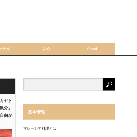
ーナル
探Ｑ
About
「カヤト
気分」
基本情報
自由が
マレーシア料理とは