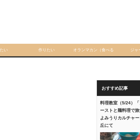
たい
作りたい
オランマカン（食べる
ジャ
人）
おすすめ記事
料理教室（5/24）
ーストと麺料理で旅
よみうりカルチャー
丘にて