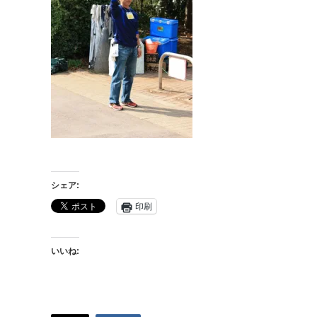
シェア:
印刷
いいね: