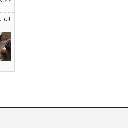
ル
,
ピッ
。おす