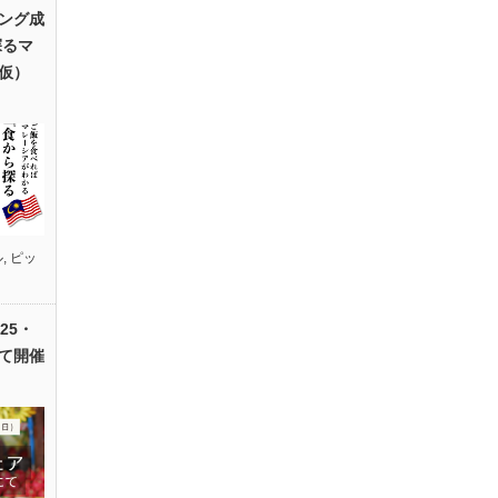
ング成
探るマ
仮）
ル
,
ピッ
25・
て開催