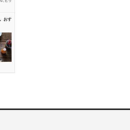
ル
,
ピッ
。おす