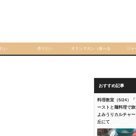
たい
作りたい
オランマカン（食べる
ジャ
人）
おすすめ記事
料理教室（5/24）
ーストと麺料理で旅
よみうりカルチャー
丘にて