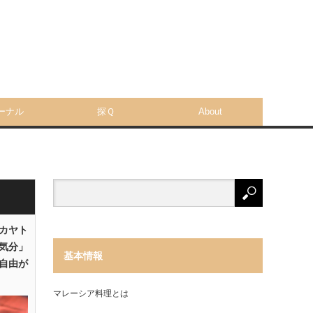
ーナル
探Ｑ
About
「カヤト
気分」
基本情報
自由が
マレーシア料理とは