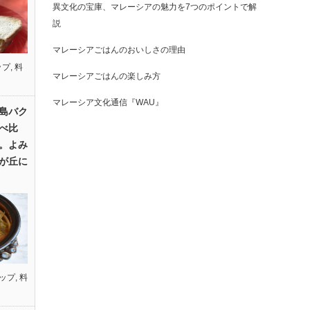
異文化の宝庫、マレーシアの魅力を7つのポイントで解
説
マレーシアごはんのおいしさの理由
ップ
,
料
マレーシアごはんの楽しみ方
マレーシア文化通信『WAU』
島バク
べ比
。よみ
が丘に
ップ
,
料