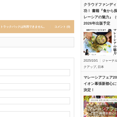
クラウドファンディ
功！ 書籍『食から
レーシアの魅力』（
2026年出版予定
トラックバックは利用できません。
コメント (0)
2025/10/1
ジャーナ
クアップ
,
日本
マレーシアフェア20
イオン幕張新都心に
決定！