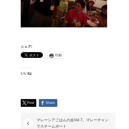
シェア:
印刷
いいね:
Post
Share
マレーシアごはんの会Vol.7。マレーチャン
でスチームボート