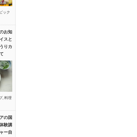
ピック
のお知
イスと
うりカ
て
プ
,
料理
アの国
体験講
ャー自