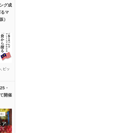
ング成
探るマ
仮）
ル
,
ピッ
25・
て開催