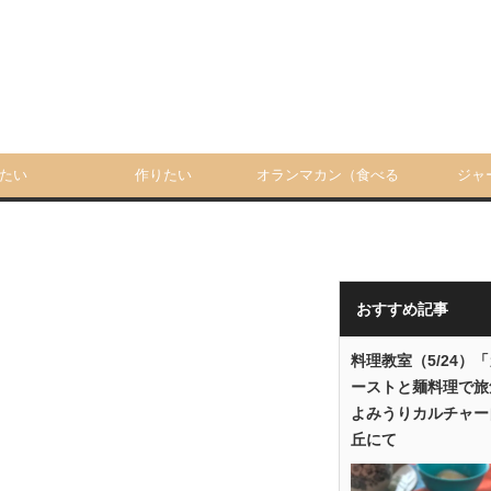
たい
作りたい
オランマカン（食べる
ジャ
人）
おすすめ記事
料理教室（5/24）
ーストと麺料理で旅
よみうりカルチャー
丘にて