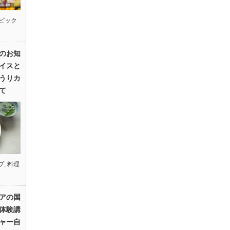
ピック
のお知
イスと
うりカ
て
プ
,
料理
アの国
体験講
ャー自