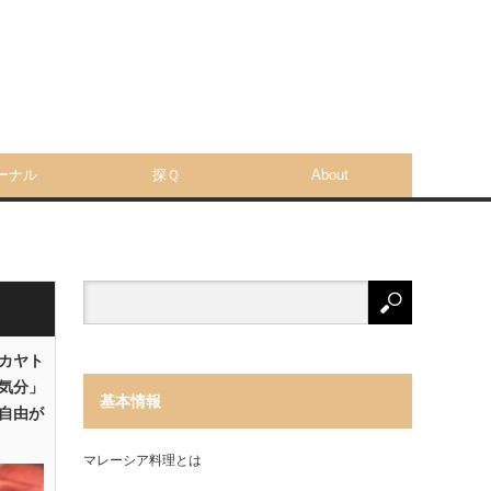
ーナル
探Ｑ
About
「カヤト
気分」
基本情報
自由が
マレーシア料理とは