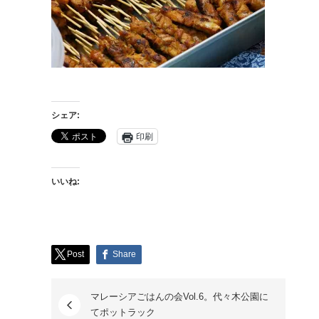
シェア:
印刷
いいね:
Post
Share
マレーシアごはんの会Vol.6。代々木公園に
てポットラック