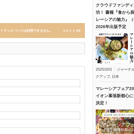
クラウドファンディ
功！ 書籍『食から
レーシアの魅力』（
2026年出版予定
トラックバックは利用できません。
コメント (0)
2025/10/1
ジャーナ
クアップ
,
日本
マレーシアフェア20
イオン幕張新都心に
決定！