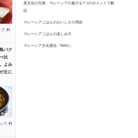
異文化の宝庫、マレーシアの魅力を7つのポイントで解
説
マレーシアごはんのおいしさの理由
ップ
,
料
マレーシアごはんの楽しみ方
マレーシア文化通信『WAU』
島バク
べ比
。よみ
が丘に
ップ
,
料