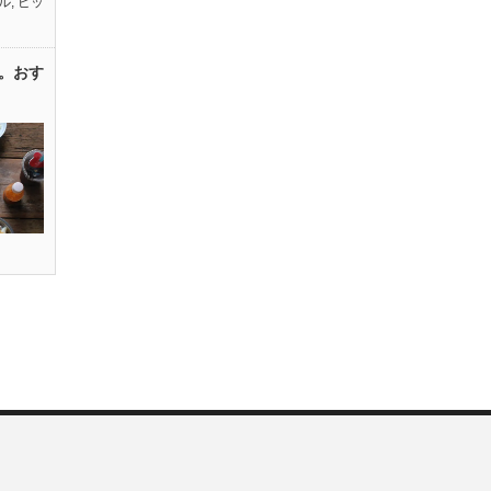
ル
,
ピッ
。おす