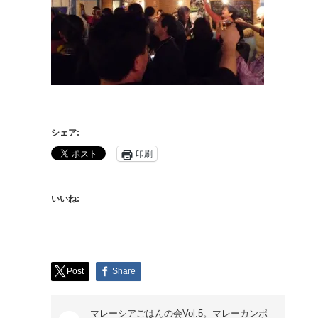
シェア:
印刷
いいね:
Post
Share
マレーシアごはんの会Vol.5。マレーカンポ