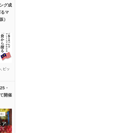
ング成
探るマ
仮）
ル
,
ピッ
25・
て開催