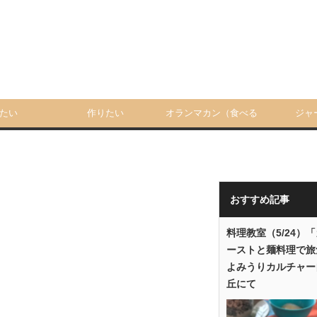
たい
作りたい
オランマカン（食べる
ジャ
人）
おすすめ記事
料理教室（5/24）
ーストと麺料理で旅
よみうりカルチャー
丘にて