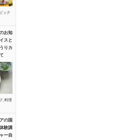
ピック
のお知
イスと
うりカ
て
プ
,
料理
アの国
体験講
ャー自