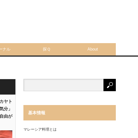
ーナル
探Ｑ
About
「カヤト
気分」
基本情報
自由が
マレーシア料理とは