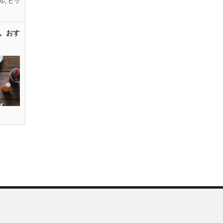
ル
,
ピッ
。おす