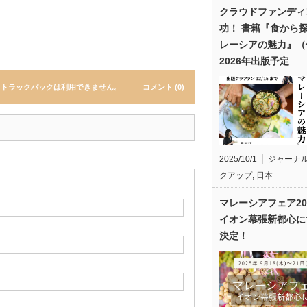
クラウドファンディ
功！ 書籍『食から
レーシアの魅力』（
2026年出版予定
トラックバックは利用できません。
コメント (0)
2025/10/1
ジャーナ
クアップ
,
日本
マレーシアフェア20
イオン幕張新都心に
決定！