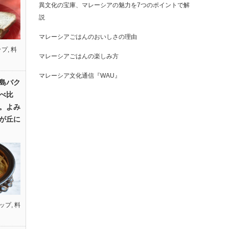
異文化の宝庫、マレーシアの魅力を7つのポイントで解
説
マレーシアごはんのおいしさの理由
ップ
,
料
マレーシアごはんの楽しみ方
マレーシア文化通信『WAU』
島バク
べ比
。よみ
が丘に
ップ
,
料