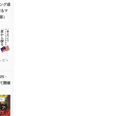
ング成
探るマ
仮）
ル
,
ピッ
25・
て開催