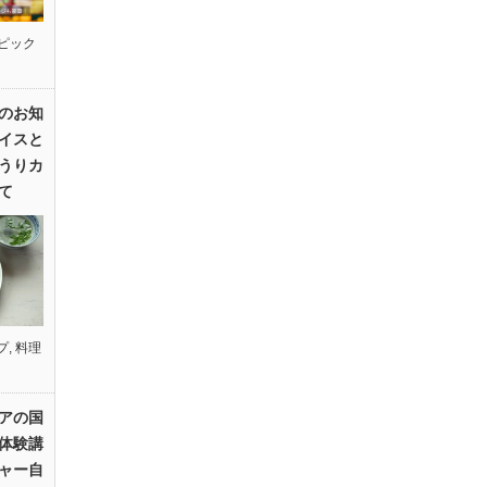
ピック
のお知
イスと
うりカ
て
プ
,
料理
アの国
体験講
ャー自