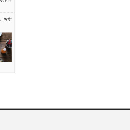
ル
,
ピッ
。おす