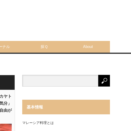
ーナル
探Ｑ
About
「カヤト
気分」
基本情報
自由が
マレーシア料理とは