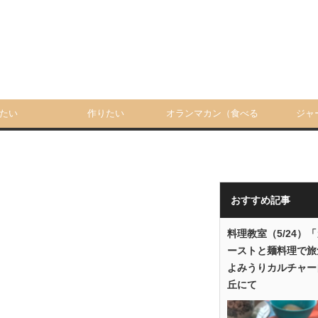
たい
作りたい
オランマカン（食べる
ジャ
人）
おすすめ記事
料理教室（5/24）
ーストと麺料理で旅
よみうりカルチャー
丘にて