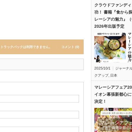
クラウドファンディ
功！ 書籍『食から
レーシアの魅力』（
2026年出版予定
トラックバックは利用できません。
コメント (0)
2025/10/1
ジャーナ
クアップ
,
日本
マレーシアフェア20
イオン幕張新都心に
決定！