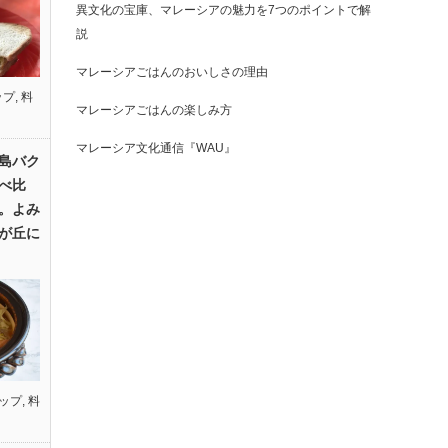
異文化の宝庫、マレーシアの魅力を7つのポイントで解
説
マレーシアごはんのおいしさの理由
ップ
,
料
マレーシアごはんの楽しみ方
マレーシア文化通信『WAU』
島バク
べ比
。よみ
が丘に
ップ
,
料