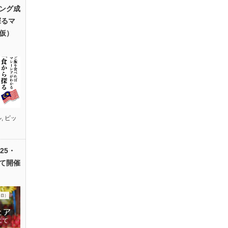
ング成
探るマ
仮）
ル
,
ピッ
25・
て開催