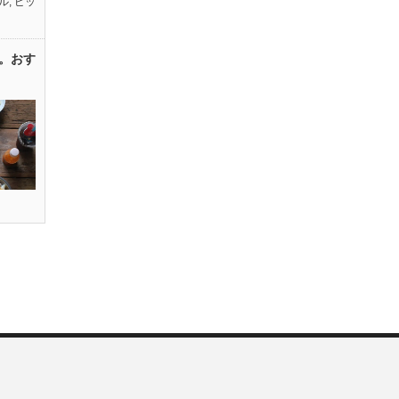
ル
,
ピッ
。おす