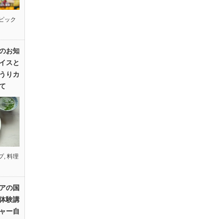
ピック
のお知
イスと
うりカ
て
プ
,
料理
アの国
体験講
ャー自