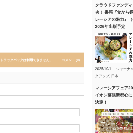
クラウドファンディ
功！ 書籍『食から
レーシアの魅力』（
2026年出版予定
トラックバックは利用できません。
コメント (0)
2025/10/1
ジャーナ
クアップ
,
日本
マレーシアフェア20
イオン幕張新都心に
決定！