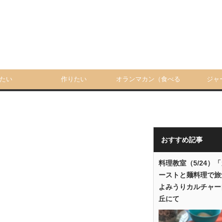
たい
作りたい
オランマカン（食べる
ジャ
人）
おすすめ記事
料理教室（5/24）
ーストと麺料理で旅
よみうりカルチャー
丘にて