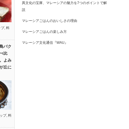
異文化の宝庫、マレーシアの魅力を7つのポイントで解
説
マレーシアごはんのおいしさの理由
ップ
,
料
マレーシアごはんの楽しみ方
マレーシア文化通信『WAU』
島バク
べ比
。よみ
が丘に
ップ
,
料