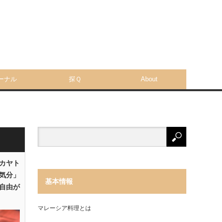
ーナル
探Ｑ
About
「カヤト
気分」
基本情報
自由が
マレーシア料理とは