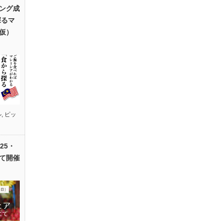
ング成
探るマ
仮）
ル
,
ピッ
25・
て開催