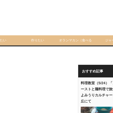
たい
作りたい
オランマカン（食べる
ジャ
人）
おすすめ記事
料理教室（5/24）
ーストと麺料理で旅
よみうりカルチャー
丘にて