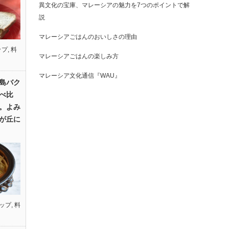
異文化の宝庫、マレーシアの魅力を7つのポイントで解
説
マレーシアごはんのおいしさの理由
ップ
,
料
マレーシアごはんの楽しみ方
マレーシア文化通信『WAU』
島バク
べ比
。よみ
が丘に
ップ
,
料