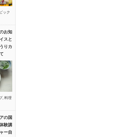
ピック
のお知
イスと
うりカ
て
プ
,
料理
アの国
体験講
ャー自