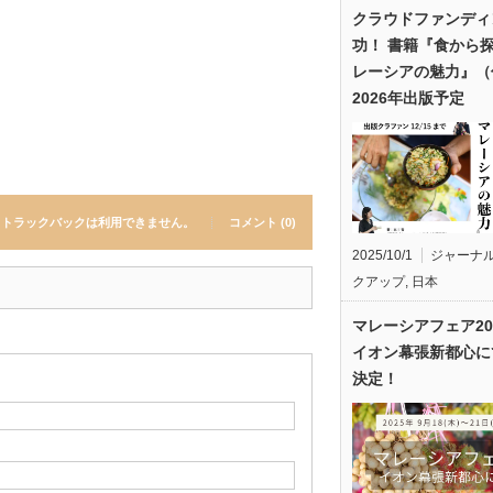
クラウドファンディ
功！ 書籍『食から
レーシアの魅力』（
2026年出版予定
トラックバックは利用できません。
コメント (0)
2025/10/1
ジャーナ
クアップ
,
日本
マレーシアフェア20
イオン幕張新都心に
決定！