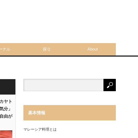
ーナル
探Ｑ
About
「カヤト
気分」
基本情報
自由が
マレーシア料理とは