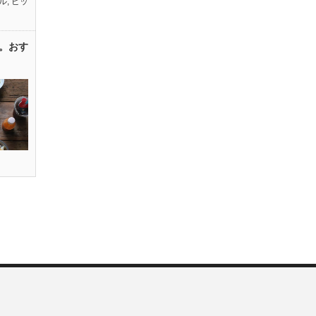
ル
,
ピッ
。おす