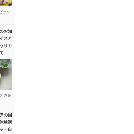
ピック
のお知
イスと
うりカ
て
プ
,
料理
アの国
体験講
ャー自