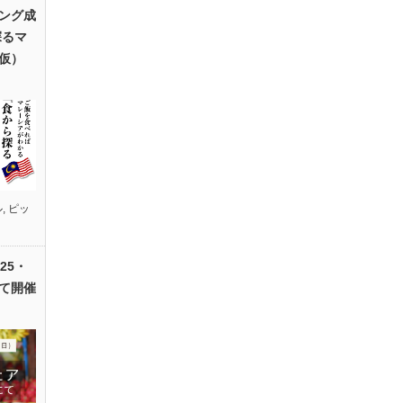
ング成
探るマ
仮）
ル
,
ピッ
25・
て開催