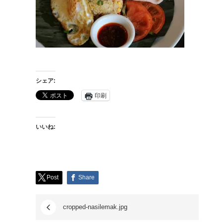
シェア:
印刷
いいね:
Post
Share
cropped-nasilemak.jpg