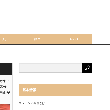
ーナル
探Ｑ
About
「カヤト
気分」
基本情報
自由が
マレーシア料理とは