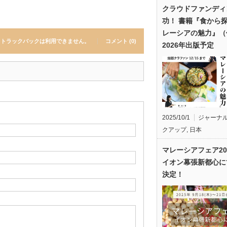
クラウドファンディ
功！ 書籍『食から
レーシアの魅力』（
トラックバックは利用できません。
コメント (0)
2026年出版予定
2025/10/1
ジャーナ
クアップ
,
日本
マレーシアフェア20
イオン幕張新都心に
決定！