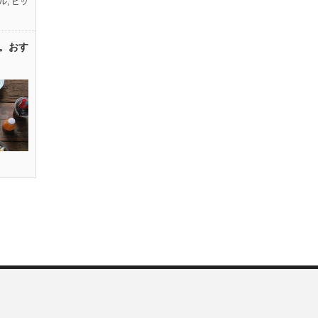
ル
,
ピッ
。おす