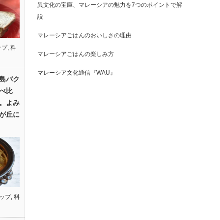
異文化の宝庫、マレーシアの魅力を7つのポイントで解
説
マレーシアごはんのおいしさの理由
ップ
,
料
マレーシアごはんの楽しみ方
マレーシア文化通信『WAU』
島バク
べ比
。よみ
が丘に
ップ
,
料