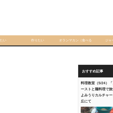
たい
作りたい
オランマカン（食べる
ジャ
人）
おすすめ記事
料理教室（5/24）
ーストと麺料理で旅
よみうりカルチャー
丘にて