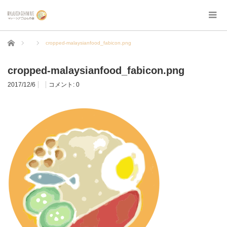
ホーム
cropped-malaysianfood_fabicon.png
cropped-malaysianfood_fabicon.png
2017/12/6
コメント:
0