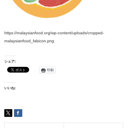
https://malaysianfood.org/wp-content/uploads/cropped-
malaysianfood_fabicon.png
シェア:
印刷
いいね: