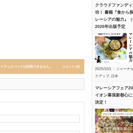
クラウドファンディ
功！ 書籍『食から
レーシアの魅力』（
2026年出版予定
トラックバックは利用できません。
コメント (0)
2025/10/1
ジャーナ
クアップ
,
日本
マレーシアフェア20
イオン幕張新都心に
決定！