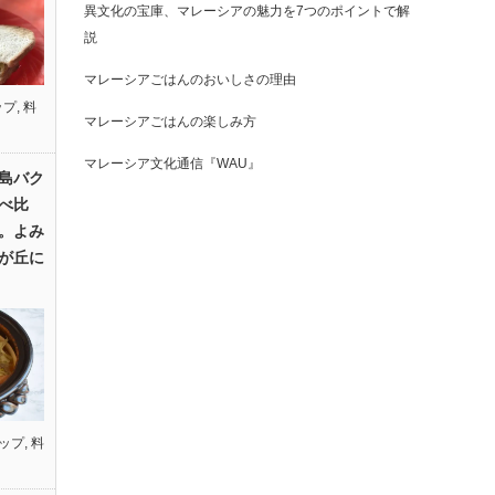
異文化の宝庫、マレーシアの魅力を7つのポイントで解
説
マレーシアごはんのおいしさの理由
ップ
,
料
マレーシアごはんの楽しみ方
マレーシア文化通信『WAU』
島バク
べ比
。よみ
が丘に
ップ
,
料