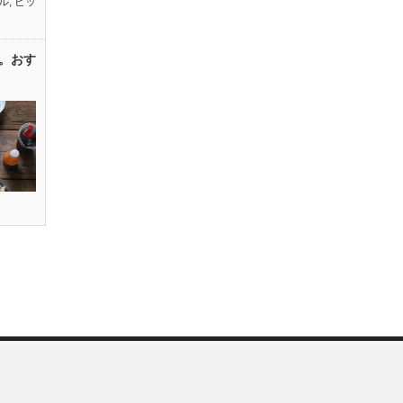
ル
,
ピッ
。おす