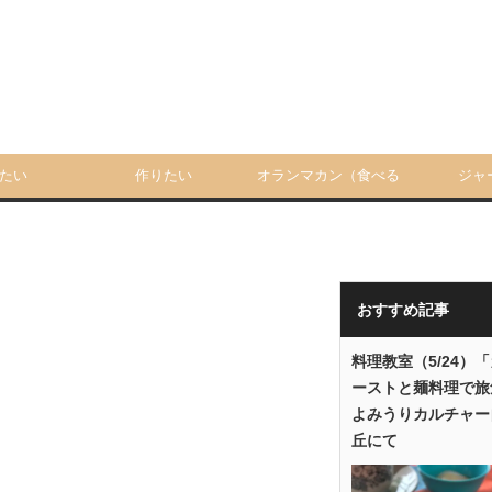
たい
作りたい
オランマカン（食べる
ジャ
人）
おすすめ記事
料理教室（5/24）
ーストと麺料理で旅
よみうりカルチャー
丘にて