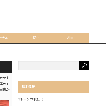
ーナル
探Ｑ
About
「カヤト
気分」
基本情報
自由が
マレーシア料理とは