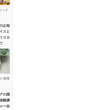
ピック
のお知
イスと
うりカ
て
プ
,
料理
アの国
体験講
ャー自