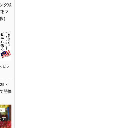
ング成
探るマ
仮）
ル
,
ピッ
25・
て開催