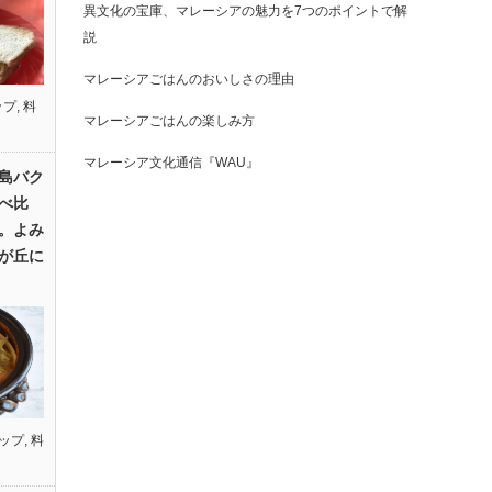
異文化の宝庫、マレーシアの魅力を7つのポイントで解
説
マレーシアごはんのおいしさの理由
ップ
,
料
マレーシアごはんの楽しみ方
マレーシア文化通信『WAU』
島バク
べ比
。よみ
が丘に
ップ
,
料