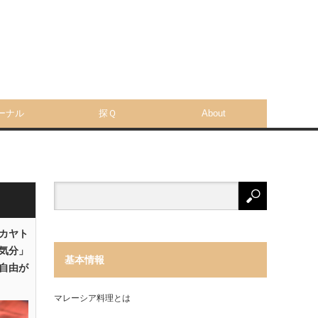
ーナル
探Ｑ
About
「カヤト
気分」
基本情報
自由が
マレーシア料理とは