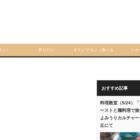
たい
作りたい
オランマカン（食べる
ジャ
人）
おすすめ記事
料理教室（5/24）
ーストと麺料理で旅
よみうりカルチャー
丘にて