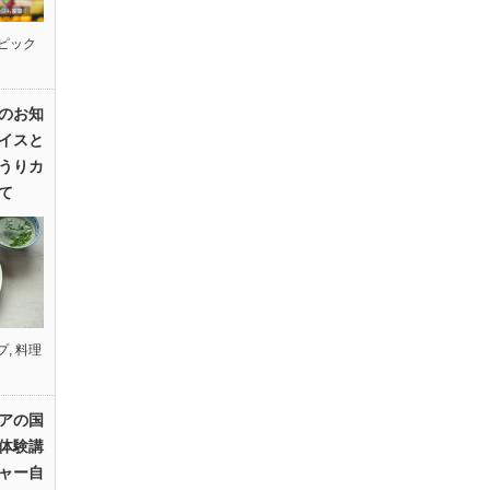
ピック
のお知
イスと
うりカ
て
プ
,
料理
アの国
体験講
ャー自