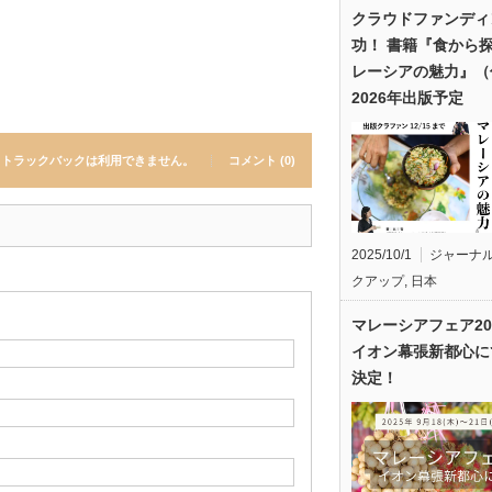
クラウドファンディ
功！ 書籍『食から
レーシアの魅力』（
2026年出版予定
トラックバックは利用できません。
コメント (0)
2025/10/1
ジャーナ
クアップ
,
日本
マレーシアフェア20
イオン幕張新都心に
決定！