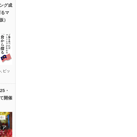
ング成
探るマ
仮）
ル
,
ピッ
25・
て開催