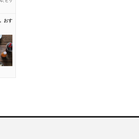
ル
,
ピッ
。おす