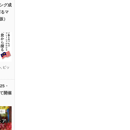
ング成
探るマ
仮）
ル
,
ピッ
25・
て開催