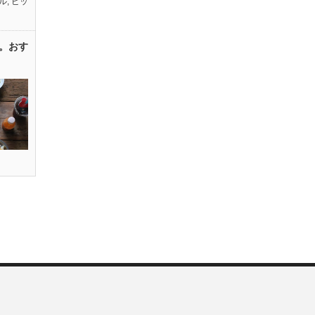
ル
,
ピッ
。おす