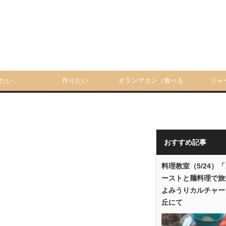
たい
作りたい
オランマカン（食べる
ジャ
人）
おすすめ記事
料理教室（5/24）
ーストと麺料理で旅
よみうりカルチャー
丘にて