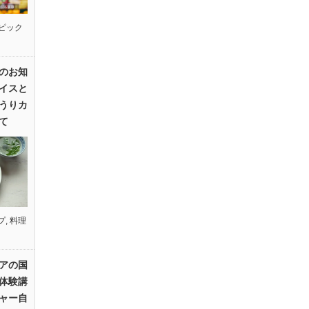
ピック
のお知
イスと
うりカ
て
プ
,
料理
アの国
体験講
ャー自