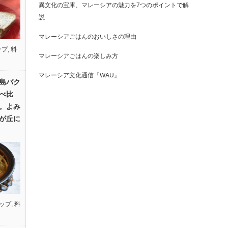
異文化の宝庫、マレーシアの魅力を7つのポイントで解
説
マレーシアごはんのおいしさの理由
ップ
,
料
マレーシアごはんの楽しみ方
マレーシア文化通信『WAU』
島バク
べ比
。よみ
が丘に
ップ
,
料