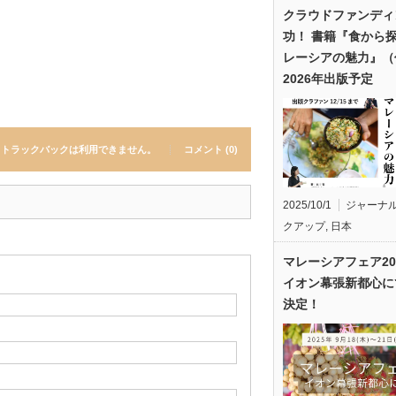
クラウドファンディ
功！ 書籍『食から
レーシアの魅力』（
2026年出版予定
トラックバックは利用できません。
コメント (0)
2025/10/1
ジャーナ
クアップ
,
日本
マレーシアフェア20
イオン幕張新都心に
決定！