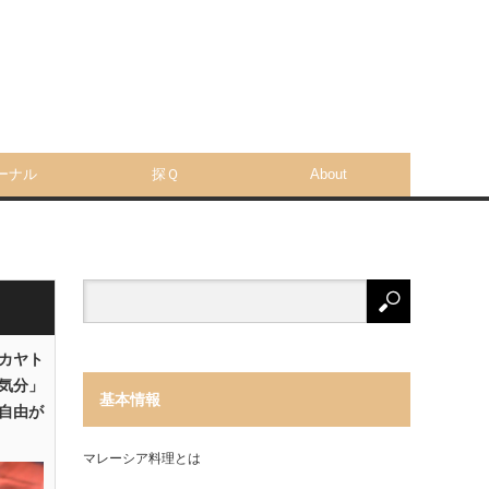
ーナル
探Ｑ
About
「カヤト
気分」
基本情報
自由が
マレーシア料理とは