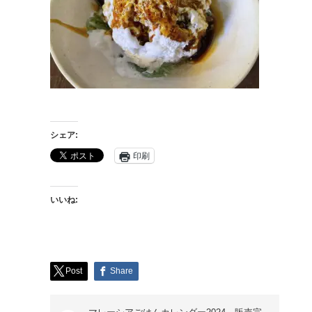
シェア:
印刷
いいね:
Post
Share