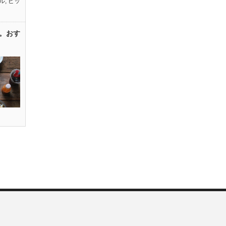
ル
,
ピッ
。おす