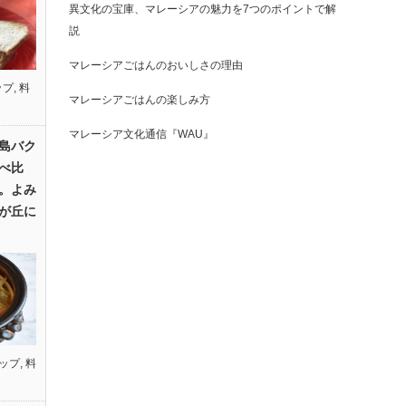
異文化の宝庫、マレーシアの魅力を7つのポイントで解
説
マレーシアごはんのおいしさの理由
ップ
,
料
マレーシアごはんの楽しみ方
マレーシア文化通信『WAU』
島バク
べ比
。よみ
が丘に
ップ
,
料