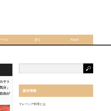
ーナル
探Ｑ
About
「カヤト
気分」
基本情報
自由が
マレーシア料理とは