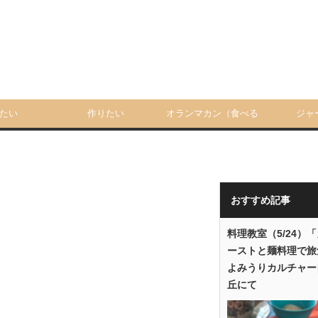
たい
作りたい
オランマカン（食べる
ジャ
人）
おすすめ記事
料理教室（5/24）
ーストと麺料理で旅
よみうりカルチャー
丘にて