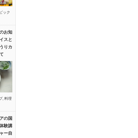
ピック
のお知
イスと
うりカ
て
プ
,
料理
アの国
体験講
ャー自