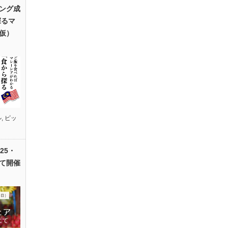
ング成
探るマ
仮）
ル
,
ピッ
25・
て開催