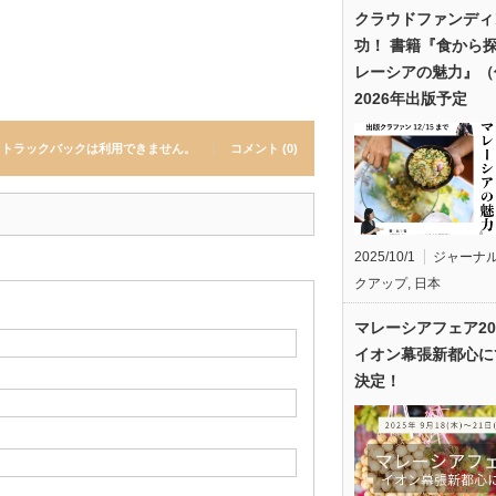
クラウドファンディ
功！ 書籍『食から
レーシアの魅力』（
2026年出版予定
トラックバックは利用できません。
コメント (0)
2025/10/1
ジャーナ
クアップ
,
日本
マレーシアフェア20
イオン幕張新都心に
決定！