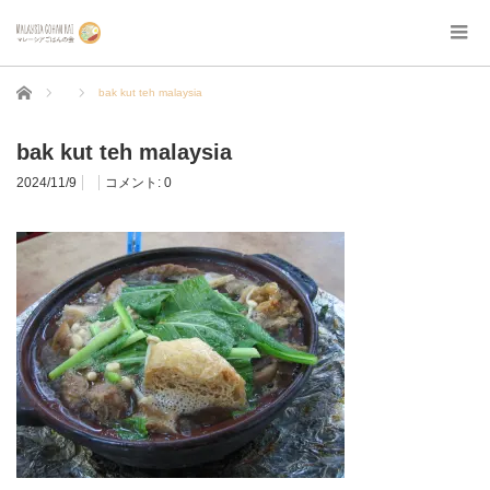
ホーム
bak kut teh malaysia
bak kut teh malaysia
2024/11/9
コメント:
0